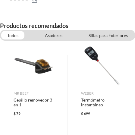
Productos recomendados
Todos
Asadores
Sillas para Exteriores
Camastros
Comedores para Exteriores
Salas para exteriores
Sombrillas para jardín
Columpio para jardines
MR BEEF
WEBER
Cepillo removedor 3
Termómetro
en 1
instantáneo
$
79
$
699