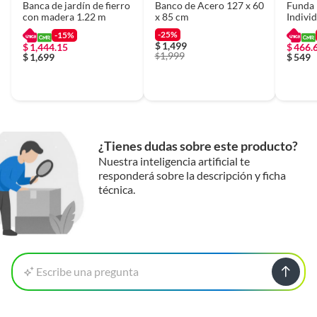
Banca de jardín de fierro
Banco de Acero 127 x 60
Funda 
con madera 1.22 m
x 85 cm
Indivi
-25%
-15%
$
1,499
$
1,444.15
$
466.
1,999
$
$
1,699
$
549
¿Tienes dudas sobre este producto?
Nuestra inteligencia artificial te
responderá sobre la descripción y ficha
técnica.
Escribe una pregunta