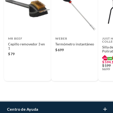
MR BEEF
WEBER
JUST 
COLLE
Cepillo removedor 3 en
Termómetro instantáneo
Silla d
1
$
699
Polira
$
79
Apilab
$
594.
$
599
699
$
Centro de Ayuda