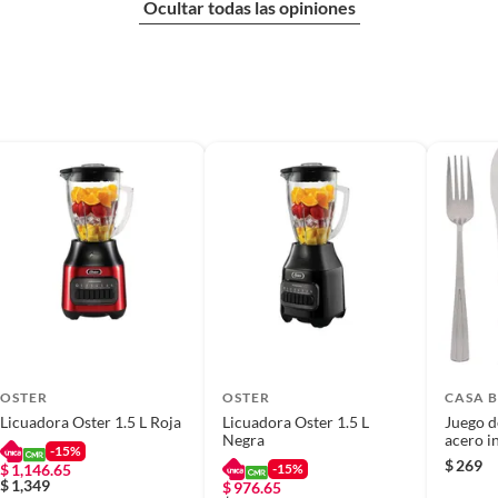
Ocultar todas las opiniones
OSTER
OSTER
CASA 
Licuadora Oster 1.5 L Roja
Licuadora Oster 1.5 L
Juego d
Negra
acero i
-15%
16 piez
$
269
$
1,146.65
-15%
$
1,349
$
976.65