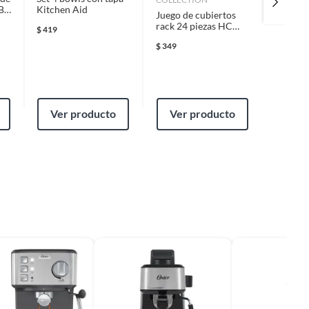
B
Kitchen Aid
Juego de cubiertos
Juego de
rack 24 piezas HC
blanco 
$
419
Chrome
$
349
$
1,399
Ver producto
Ver producto
Ver