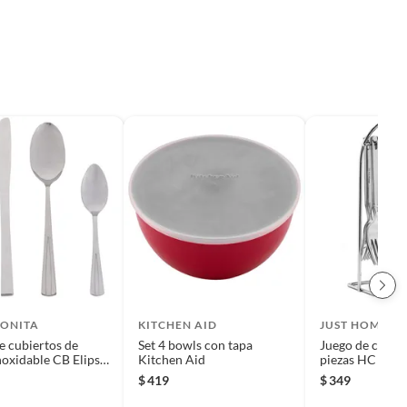
BONITA
KITCHEN AID
JUST HOME C
e cubiertos de
Set 4 bowls con tapa
Juego de cubier
noxidable CB Elipse
Kitchen Aid
piezas HC Chr
as
$
419
$
349