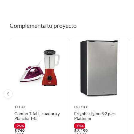
Complementa tu proyecto
TEFAL
IGLOO
Combo T-fal Licuadora y
Frigobar Igloo 3.2 pies
Plancha T-fal
Platinum
-25%
-18%
$
749
$
3,199