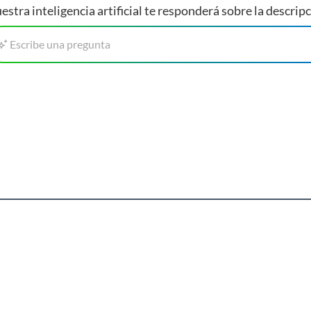
tera se está gestando, una luz indicadora que te permite
estra inteligencia artificial te responderá sobre la descripc
 te permite ver la cantidad de agua en el depósito para un
1000 watts te permite preparar tu café rápidamente y su
Escribe una pregunta
os de otras categorías
a sección de planchas de ropa, para que puedas planchar
gobares y cavas de vino para mantener tus bebidas frías y
los, te recomendamos que visites la sección de tostadores y
ndas de forma rápida y sencilla.