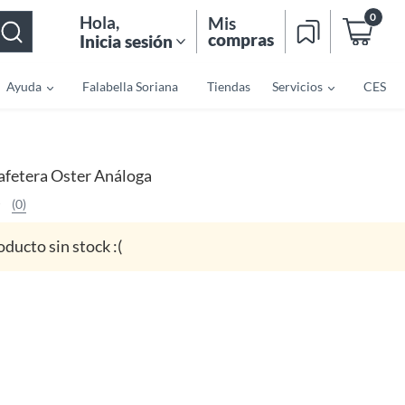
0
Hola
,
Mis
compras
Inicia sesión
Ayuda
Falabella Soriana
Tiendas
Servicios
CES
afetera Oster Análoga
(0)
oducto sin stock :(