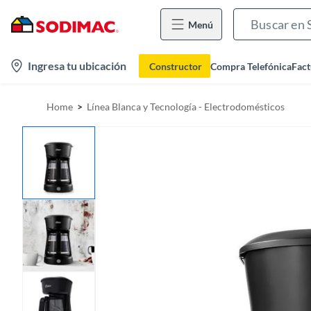
Menú
l
Ingresa tu ubicación
Constructor
Compra Telefónica
Fact
o
c
Home
Línea Blanca y Tecnología - Electrodomésticos
a
t
i
o
n
-
i
c
o
n