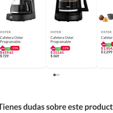
 producto.
OSTER
OSTER
OSTER
Cafetera Oster
Cafetera Oster
Cafeter
Programable
Programable
-15%
-15%
$
1,954
$
2,299
$
619.65
$
313.65
$
729
$
369
Tienes dudas sobre este produc
e switch para encendido y apagado, un sistema Pause 'n