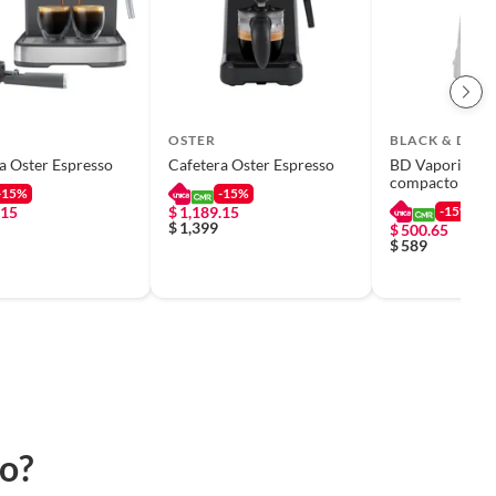
OSTER
BLACK & DEC
a Oster Espresso
Cafetera Oster Espresso
BD Vaporizado
compacto
-15%
-15%
.15
$
1,189.15
-15%
$
1,399
$
500.65
$
589
to?