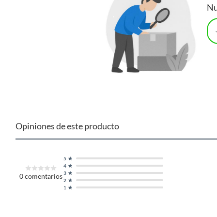
Serve que te permite servir una taza de café mientras la cafe
Nu
saber cuándo la cafetera está en 'On' y 'Off', una ventana que
llenado preciso y almacenamiento de cable. Su potencia de 
procedencia China garantiza calidad y durabilidad.
Complementa tu compra con product
Para complementar tu compra, te recomendamos que visites l
tu ropa con facilidad y rapidez. También puedes encontrar fri
listas para disfrutar. Y si quieres preparar deliciosos bocadil
sandwicheras, para que puedas preparar tus desayunos o merie
Opiniones de este producto
5
4
3
0
comentarios
2
1