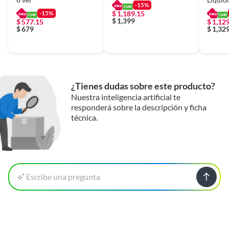
-15%
1.75 H
-15%
$
1,189.15
$
1,399
$
577.15
$
1,12
$
679
$
1,32
¿Tienes dudas sobre este producto?
Nuestra inteligencia artificial te
responderá sobre la descripción y ficha
técnica.
Escribe una pregunta