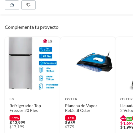
Complementa tu proyecto
LG
OSTER
OSTE
Refrigerador Top
Plancha de Vapor
Licuad
Freezer 20 Pies
Retáctil Oster
2 Velo
-19%
-15%
$
13,999
$
659
$
1,69
17,199
779
$
$
$
1,99