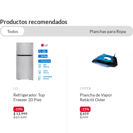
Productos recomendados
Todos
Planchas para Ropa
Tostadores y Sandwicheras
Licuadoras
Microondas
Teteras y pocillos
Básculas de cocina y medidores
Cafeteras Eléctricas
Refrigeradores
LG
OSTER
Refrigerador Top
Plancha de Vapor
Freezer 20 Pies
Retáctil Oster
-19%
-15%
$
13,999
$
659
$
17,199
$
779