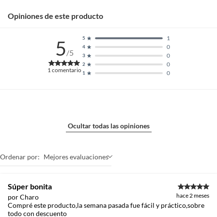
Opiniones de este producto
1
5
5
0
4
/5
0
3
0
2
1
comentario
0
1
Ocultar todas las opiniones
Ordenar por:
Mejores evaluaciones
Súper bonita
hace 2 meses
por Charo
Compré este producto,la semana pasada fue fácil y práctico,sobre
todo con descuento