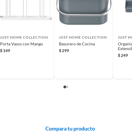
 producto.
 lo que lo hace ideal para guardar tus especias favoritas.
enido, lo que facilita la búsqueda de lo que necesitas.
a.
JUST HOME COLLECTION
JUST HOME COLLECTION
JUST 
Porta Vasos con Mango
Basurero de Cocina
Organiz
Extensi
$
149
$
299
$
249
Compara tu producto