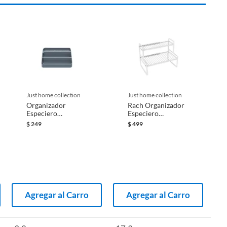
just home collection
just home collection
Organizador
Rach Organizador
Especiero
Especiero
Extensible 3
Extensible 2
$
249
$
499
Niveles
Niveles
Agregar al Carro
Agregar al Carro