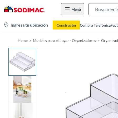
Menú
l
Ingresa tu ubicación
Constructor
Compra Telefónica
Fact
o
c
Home
Muebles para el hogar - Organizadores
Organizad
a
t
i
o
n
-
i
c
o
n