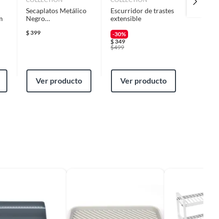
Secaplatos Metálico
Escurridor de trastes
Dispens
m
Negro
extensible
Cubi be
35.4X27.4X13.8 cm
$
399
$
69
-30%
$
349
$
499
Ver producto
Ver producto
Ver