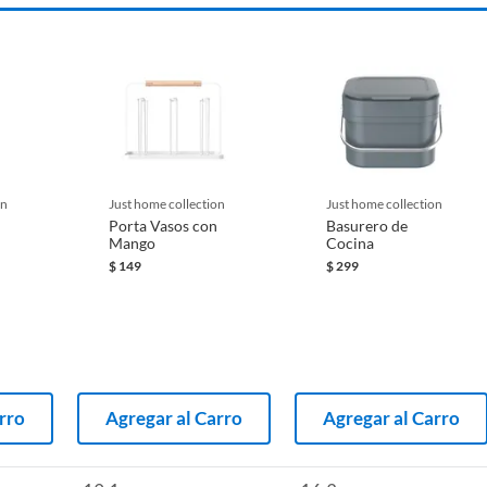
on
just home collection
just home collection
Porta Vasos con
Basurero de
Mango
Cocina
$
149
$
299
rro
Agregar al Carro
Agregar al Carro
 adquieras organizadores de alacena y despensa, para