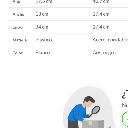
17.5 cm
40.7 cm
Alto
que puedas mantener todos tus alimentos y productos de lim
organizadores de cubiertos y portautensilios de cocina, para 
18 cm
17.4 cm
Ancho
mano.
34 cm
17.4 cm
Largo
Plástico
Acero Inoxidabl
Material
Blanco
Gris, negro
Color
¿
Nu