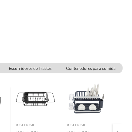
Escurridores de Trastes
Contenedores para comida
Tapetes
JUST HOME
JUST HOME
JUST H
COLLECTION
COLLECTION
COLLEC