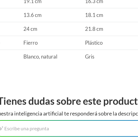
19.1 cm
16.3 cm
pieza ordenados. También puedes considerar la compra de
que puedas tener tus cubiertos y utensilios siempre a la
13.6 cm
18.1 cm
24 cm
21.8 cm
e
Fierro
Plástico
Blanco, natural
Gris
Tienes dudas sobre este produc
estra inteligencia artificial te responderá sobre la descripc
Escribe una pregunta