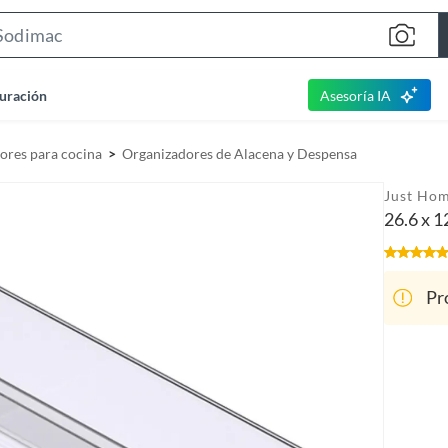
S
e
a
uración
Asesoría IA
r
c
ores para cocina
Organizadores de Alacena y Despensa
h
B
Just Hom
a
26.6 x 1
r
Pr