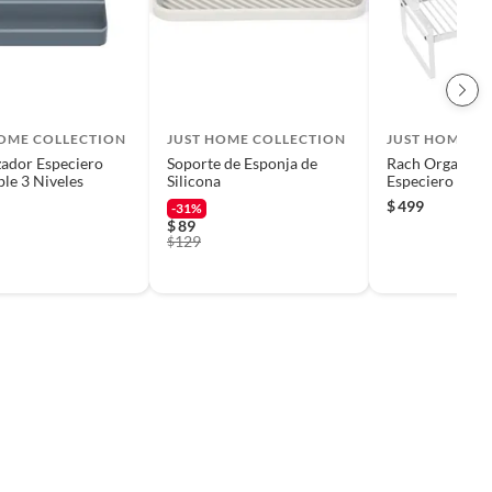
HOME COLLECTION
JUST HOME COLLECTION
JUST HOME C
ador Especiero
Soporte de Esponja de
Rach Organiza
ble 3 Niveles
Silicona
Especiero Exten
Niveles
$
499
-31%
$
89
129
$