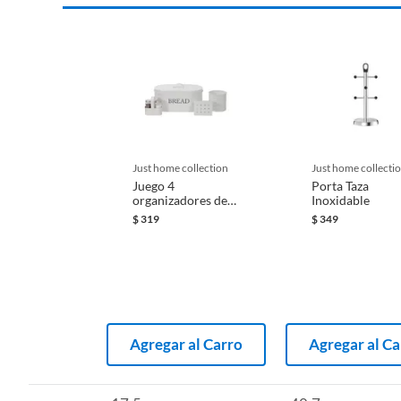
just home collection
just home collecti
Juego 4
Porta Taza
organizadores de
Inoxidable
cocina
$
319
$
349
Agregar al Carro
Agregar al Ca
Complementa tu compra
Para complementar tu compra, te recomendamos que también