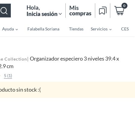
0
Hola
,
Mis
compras
Inicia sesión
Ayuda
Falabella Soriana
Tiendas
Servicios
CES
Organizador especiero 3 niveles 39.4 x
|
e Collection
2.9 cm
5 (1)
oducto sin stock :(