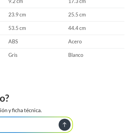
9.2 cm
17.3 cm
23.9 cm
25.5 cm
53.5 cm
44.4 cm
ABS
Acero
Gris
Blanco
to?
ión y ficha técnica.