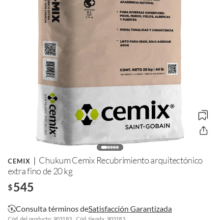
Chukum Cemix Recubrimiento arquitectónico
CEMIX
extra fino de 20 kg
545
$
Consulta términos de
Satisfacción Garantizada
Cód. del producto: 903183
Cód. tienda: 903183