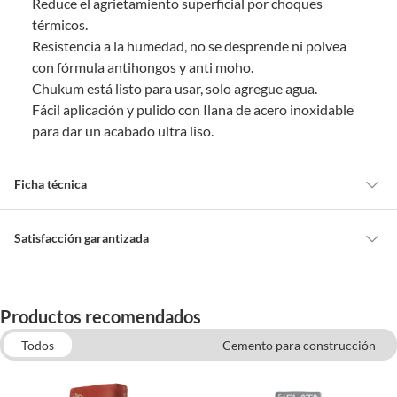
Reduce el agrietamiento superficial por choques
térmicos.
Resistencia a la humedad, no se desprende ni polvea
con fórmula antihongos y anti moho.
Chukum está listo para usar, solo agregue agua.
Fácil aplicación y pulido con Ilana de acero inoxidable
para dar un acabado ultra liso.
Ficha técnica
Alto
10 cm
Satisfacción garantizada
Cambiar o devolver un producto
Ancho
34 cm
Todas las compras que realices en Sodimac están sujetas al beneficio de
Productos recomendados
Satisfacción garantizada. Esto significa que, si no te gustó el producto
que adquiriste o te diste cuenta de que necesitas otro tipo de producto
Todos
Cemento para construcción
Características
Para dar un acabado final a
para tus proyectos, puedes solicitar la devolución de tu dinero o el
pisos, muros y cielos en
Adhesivos para pisos y más
Brochas y Pinceles
cambio de producto dentro de los primeros 30 días naturales, después de
interiores y exteriores.
Cintas Adhesivas
Herramienta de Albañil
haberlo recibido.