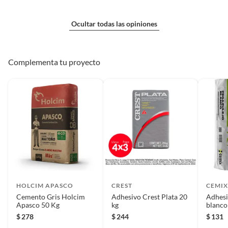
Ocultar todas las opiniones
Complementa tu proyecto
HOLCIM APASCO
CREST
CEMI
Cemento Gris Holcim
Adhesivo Crest Plata 20
Adhesi
Apasco 50 Kg
kg
blanco
$
278
$
244
$
131