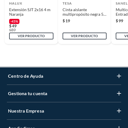
HALUX
TESA
SANEL
Extensión SJT 2x16 4 m
Cinta aislante
Multic
Naranja
multipropósito negra 5
Entrad
m x 18 mm
Indica
$
19
$
99
-45%
$
49
89
$
VER PRODUCTO
VER PRODUCTO
V
Centro de Ayuda
Gestiona tu cuenta
Servicio al Cliente
Garantía de Precios
Nuestra Empresa
Gestiona tu cuenta
Formas de Pago
Registrate
Venta a empresas