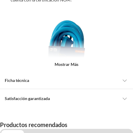
Mostrar Más
Ficha técnica
Alimentación
Eléctrica
Satisfacción garantizada
Cambiar o devolver un producto
Alto
5 cm
Todas las compras que realices en Sodimac están sujetas al beneficio de
Productos recomendados
Satisfacción garantizada. Esto significa que, si no te gustó el producto