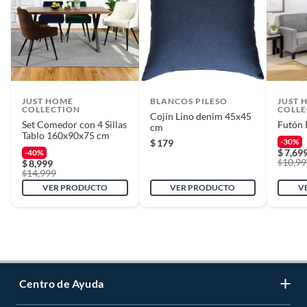
JUST HOME
BLANCOS PILESO
JUST 
COLLECTION
COLLE
Cojín Lino denim 45x45
Set Comedor con 4 Sillas
Futón 
cm
Tablo 160x90x75 cm
-30%
$
179
$
7,69
-40%
10,99
$
$
8,999
14,999
$
VER PRODUCTO
VER PRODUCTO
V
Centro de Ayuda