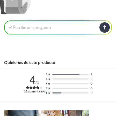
Escribe una pregunta
Opiniones de este producto
9
5
4
0
4
/5
0
3
0
2
12
comentarios
3
1