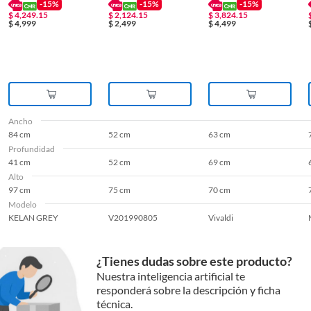
-15%
-15%
-15%
$
4,249.15
$
2,124.15
$
3,824.15
$
4,999
$
2,499
$
4,499
Tipo sillón/sofá
Poltrona
Ancho
84 cm
52 cm
63 cm
Profundidad
41 cm
52 cm
69 cm
Alto
97 cm
75 cm
70 cm
Modelo
KELAN GREY
V201990805
Vivaldi
¿Tienes dudas sobre este producto?
Nuestra inteligencia artificial te
responderá sobre la descripción y ficha
técnica.