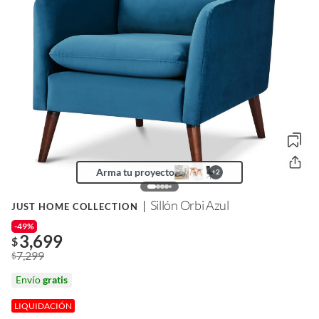
Arma tu proyecto
+
2
Sillón Orbi Azul
JUST HOME COLLECTION
-49%
3,699
$
7,299
$
Envío
gratis
LIQUIDACIÓN