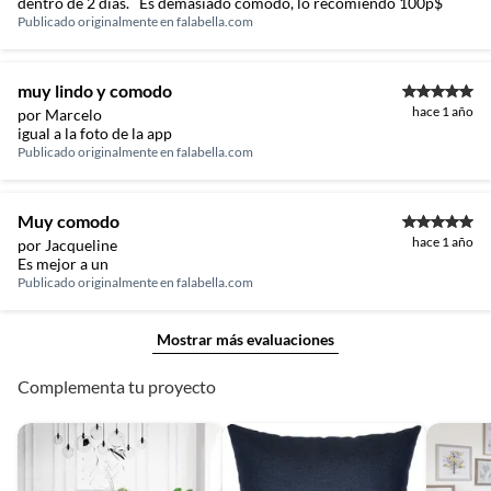
dentro de 2 días. Es demasiado cómodo, lo recomiendo 100p$
Publicado originalmente en
falabella.com
muy lindo y comodo
hace 1 año
por Marcelo
igual a la foto de la app
Publicado originalmente en
falabella.com
Muy comodo
hace 1 año
por Jacqueline
Es mejor a un
Publicado originalmente en
falabella.com
Mostrar más evaluaciones
Complementa tu proyecto