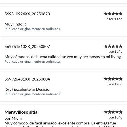
569310924XX_20250823
hace 1 año
Muy lindo !!
Publicado originalmente en
sodimac.cl
569761510XX_20250807
hace 1 año
Muy cómodos, de buena calidad, se ven muy hermosos en mi living.
Publicado originalmente en
sodimac.cl
569926431XX_20250804
hace 1 año
(5/5) Excelente \n Desicion.
Publicado originalmente en
sodimac.cl
Maravilloso sitial
hace 1 año
por Michi
Muy cómodo, de facil armado, excelente compra. La entrega fue