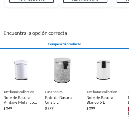
Encuentra la opción correcta
Compara tu producto
just home collection
casa bonita
just home collection
Bote de Basura
Bote de Basura
Bote de Basura
Vintage Metálico
Gris 5 L
Blanco 5 L
con Pedal de 5L
$
249
$
279
$
299
Blanco