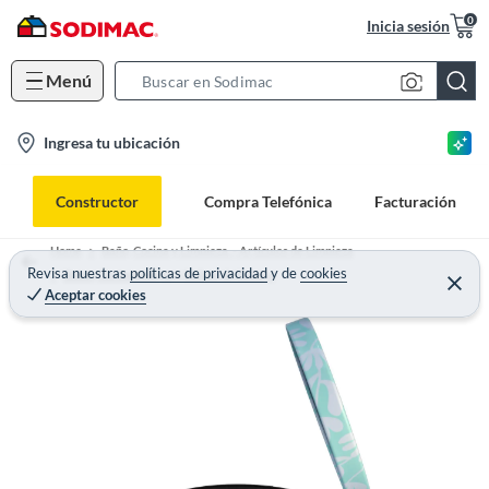
0
Inicia sesión
Menú
S
e
l
Ingresa tu ubicación
a
o
r
c
c
Constructor
Compra Telefónica
Facturación
a
h
t
B
Home
Baño, Cocina y Limpieza. - Artículos de Limpieza
i
Revisa nuestras
políticas de privacidad
y
de
cookies
a
Botes, Contenedores y Bolsas de Basura
Aceptar cookies
o
r
n
-
i
c
o
n