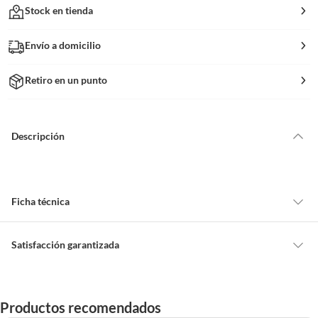
Stock en tienda
Envío a domicilio
Retiro en un punto
Descripción
Ficha técnica
Alto
27.7 cm
Satisfacción garantizada
Cambiar o devolver un producto
Ancho
20.5 cm
Todas las compras que realices en Sodimac están sujetas al beneficio de
Productos recomendados
Satisfacción garantizada. Esto significa que, si no te gustó el producto