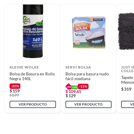
KLEINE WOLKE
SERVI BOLSA
JUST 
COLLE
Bolsa de Basura en Rollo
Bolsa para basura nudo
Tapete
Negra 140L
fácil mediana
Memore
-20%
-15%
Gris
$
319
$
159
$
109.65
199
$
$
129
VER PRODUCTO
VER PRODUCTO
V