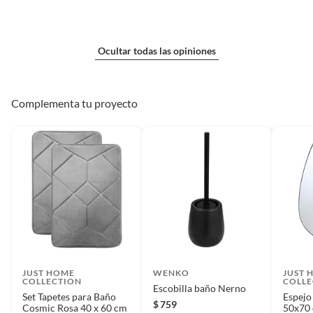
Ocultar todas las opiniones
Complementa tu proyecto
JUST HOME
WENKO
JUST 
COLLECTION
COLLE
Escobilla baño Nerno
Set Tapetes para Baño
Espejo
$
759
Cosmic Rosa 40 x 60 cm
50x70