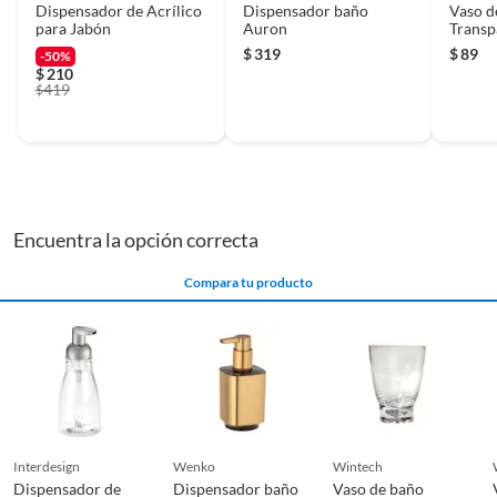
Dispensador de Acrílico
Dispensador baño
Vaso d
para Jabón
Auron
Transp
$
319
$
89
-50%
$
210
419
$
Encuentra la opción correcta
Compara tu producto
interdesign
wenko
wintech
Dispensador de
Dispensador baño
Vaso de baño