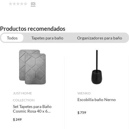
(0)
Productos recomendados
Todos
Tapetes para baño
Organizadores para baño
Botes, Contenedores y Bolsas de Basura
Espejos
Tapetes para entrada de casa
Cortinas para Baño
JUST HOME
WENKO
Escobilla baño Nerno
COLLECTION
Set Tapetes para Baño
Cosmic Rosa 40 x 60
$
759
cm
$
249