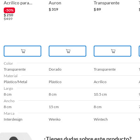
Acrílico para
Auron
Transparente
Jabón
$
319
$
89
-50%
$
210
$
419
Color
Transparente
Dorado
Transparente
Material
Plástico/Metal
Plástico
Acrílico
Largo
8 cm
8 cm
10.5 cm
Ancho
8 cm
15 cm
8 cm
Marca
Interdesign
Wenko
Wintech
¿Tienes dudas sobre este producto?