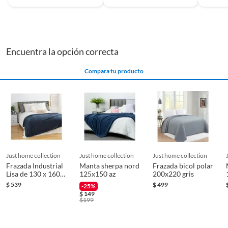
Encuentra la opción correcta
Compara tu producto
just home collection
just home collection
just home collection
Frazada Industrial
Manta sherpa nord
Frazada bicol polar
Lisa de 130 x 160
125x150 az
200x220 gris
cm Azul
$
539
$
499
-25%
$
149
$
199