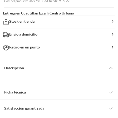
Cód. del producto: 9079750
Cód. tienda: 9079750
Entrega en
Cuautitlán Izcalli Centro Urbano
Stock en tienda
Envío a domicilio
Retiro en un punto
Descripción
Ficha técnica
Alto
0.47 m
Satisfacción garantizada