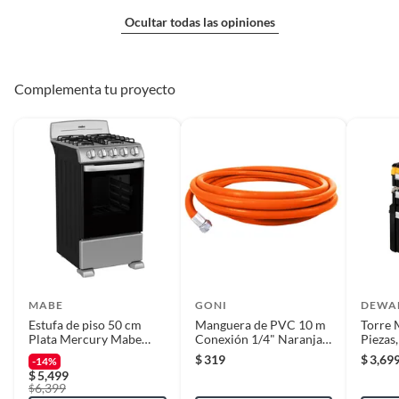
Ocultar todas las opiniones
Complementa tu proyecto
MABE
GONI
DEWA
Estufa de piso 50 cm
Manguera de PVC 10 m
Torre 
Plata Mercury Mabe
Conexión 1/4" Naranja
Piezas
EM5030BAIS1
(300Psi)
$
319
$
3,69
-14%
$
5,499
6,399
$