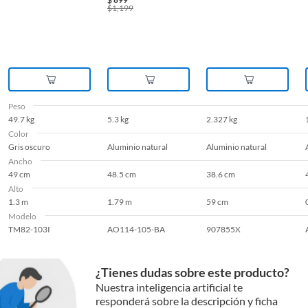
hasta 150 kg
$
1,199
Peso
49.7 kg
5.3 kg
2.327 kg
Color
Gris oscuro
Aluminio natural
Aluminio natural
Ancho
49 cm
48.5 cm
38.6 cm
Alto
1.3 m
1.79 m
59 cm
Modelo
TM82-103I
AO114-105-BA
907855X
¿Tienes dudas sobre este producto?
Nuestra inteligencia artificial te
responderá sobre la descripción y ficha