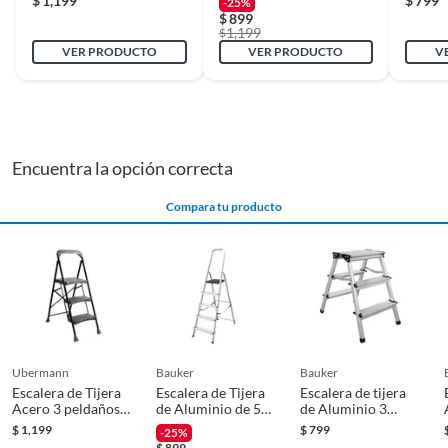
$
1,199
$
799
-25%
hasta 150 kg
$
899
1,199
$
Uso de herramienta
VER PRODUCTO
Profesional
VER PRODUCTO
V
Encuentra la opción correcta
Compara tu producto
ubermann
bauker
bauker
Escalera de Tijera
Escalera de Tijera
Escalera de tijera
Acero 3 peldaños
de Aluminio de 5
de Aluminio 3
1.3 m hasta 113 kg
Peldaños con
peldaños 59 cm
$
1,199
$
799
-25%
Plataforma 1.66 m
hasta 150 kg
$
899