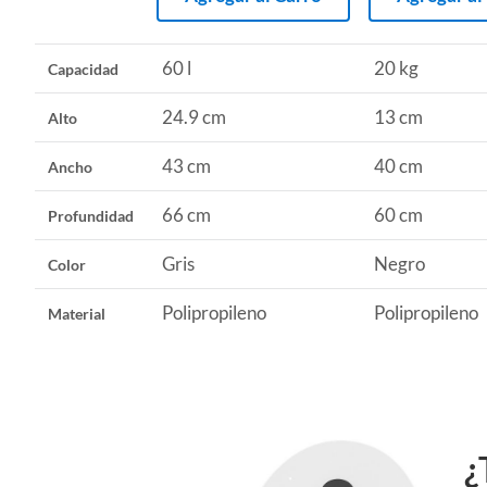
60 l
20 kg
Capacidad
24.9 cm
13 cm
Alto
43 cm
40 cm
Ancho
66 cm
60 cm
Profundidad
Gris
Negro
Color
Polipropileno
Polipropileno
Material
¿