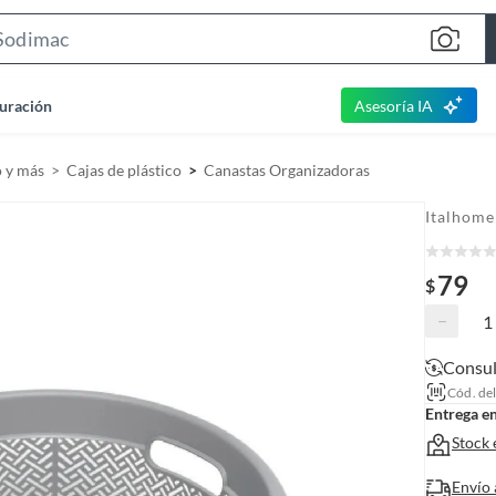
S
e
a
uración
Asesoría IA
r
c
o y más
Cajas de plástico
Canastas Organizadoras
h
B
Italhome
a
r
79
$
−
Consul
Cód. de
Entrega e
Stock 
Envío 