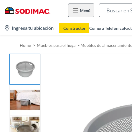
Menú
l
Ingresa tu ubicación
Constructor
Compra Telefónica
Fact
o
c
Home
Muebles para el hogar - Muebles de almacenamient
a
t
i
o
n
-
i
c
o
n