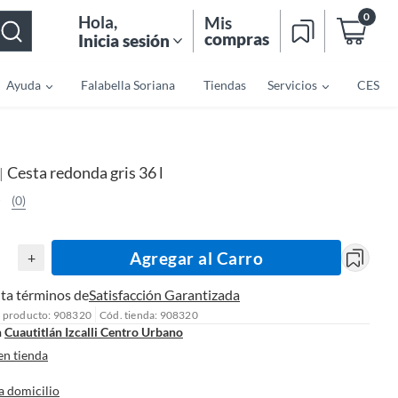
0
Hola
,
Mis
compras
Inicia sesión
Ayuda
Falabella Soriana
Tiendas
Servicios
CES
Cesta redonda gris 36 l
|
(0)
Agregar al Carro
+
ta términos de
Satisfacción Garantizada
l producto: 908320
Cód. tienda: 908320
n
Cuautitlán Izcalli Centro Urbano
en tienda
a domicilio