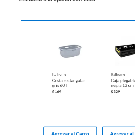
italhome
italhome
Cesta rectangular
Caja plegabl
gris 60 l
negra 13 cm
$
169
$
329
Agregar al Carro
Agregar al