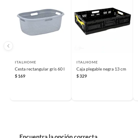
Reembolso de dinero
Iniciaremos el reembolso de tu dinero cuando recibamos el
ITALHOME
ITALHOME
Cesta rectangular gris 60 l
Caja plegable negra 13 cm
$
169
$
329
Encuentra la opción correcta