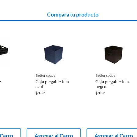
Compara tu producto
better space
better space
e
Caja plegable tela
Caja plegable tela
azul
negro
$
139
$
139
 Carro
Agregar al Carro
Agregar al Carro