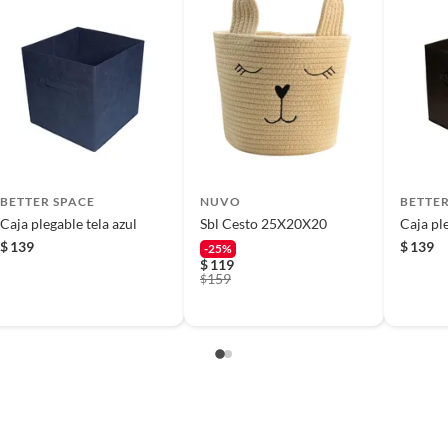
 producto.
BETTER SPACE
NUVO
BETTER
Caja plegable tela azul
Sbl Cesto 25X20X20
Caja pl
$
139
$
139
-25%
$
119
159
$