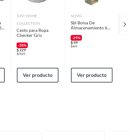
JUST HOME
NUVO
JUST H
a
Sbl Bolsa De
COLLECTION
COLLEC
 60
Almacenamiento 6
Cesto para Ropa
Set de 
Divisiones 30X11
Checker Gris
ropa de
-29%
$
49
$
99
-28%
$
69
$
229
$
319
Ver producto
Ver producto
Ver