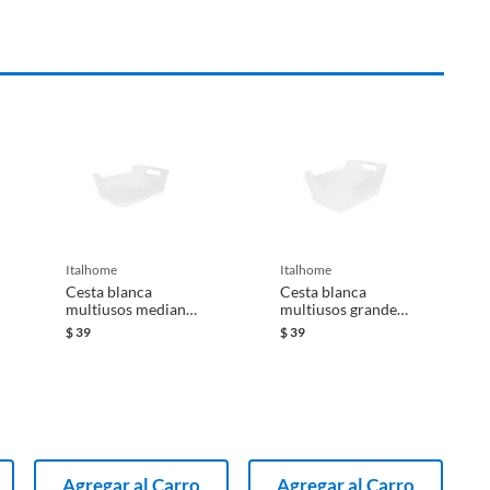
italhome
italhome
Cesta blanca
Cesta blanca
multiusos mediana
multiusos grande
3.2 l
4.5 l
$
39
$
39
Agregar al Carro
Agregar al Carro