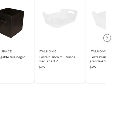
 SPACE
ITALHOME
ITALHOME
egable tela negro
Cesta blanca multiusos
Cesta blanca m
mediana 3.2 l
grande 4.5 l
$
39
$
39