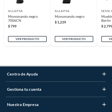
ALLAPSA
ALLAPSA
SENSI
Monomando negro
Monomando negro
Muebl
7006CN
Berlin
$
1,239
$
799
$
2,79
VER PRODUCTO
VER PRODUCTO
V
Centro de Ayuda
Gestiona tu cuenta
Servicio al Cliente
Garantía de Precios
Nuestra Empresa
Gestiona tu cuenta
Formas de Pago