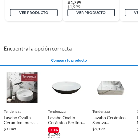
$
1,799
1,999
$
VER PRODUCTO
VER PRODUCTO
V
Peso
20
Procedencia
China
Encuentra la opción correcta
Profundidad
36
Compara tu producto
Sistema de fijación
Sobreponer
Tipo de instalación
Sobrepuesto
tendenzza
tendenzza
tendenzza
Lavabo Ovalin
Lavabo Ovalin
Lavabo Cerámico
Cerámico Imera
Cerámico Berlino
Sanova
Redondo
Blanco con negro
Marmoleado
$
1,049
$
2,199
-10%
$
1,799