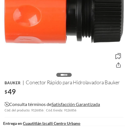
Conector Rápido para Hidrolavadora Bauker
BAUKER
49
$
Consulta términos de
Satisfacción Garantizada
Cód. del producto: 9126856
Cód. tienda: 9126856
Entrega en
Cuautitlán Izcalli Centro Urbano