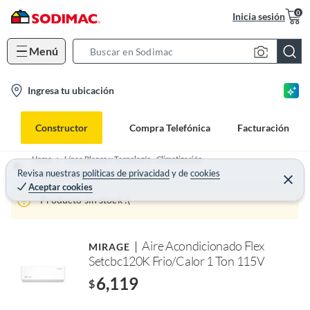
0
Inicia sesión
Menú
S
e
l
Ingresa tu ubicación
a
o
r
c
c
Constructor
Compra Telefónica
Facturación
a
h
t
B
Home
Línea Blanca y Tecnología - Climatización
i
Revisa nuestras
políticas de privacidad
y
de
cookies
a
Aires Acondicionados y Minisplits
Aceptar cookies
o
r
Producto sin stock :(
n
-
i
Aire Acondicionado Flex
MIRAGE
c
Setcbc120K Frio/Calor 1 Ton 115V
o
6,119
$
n