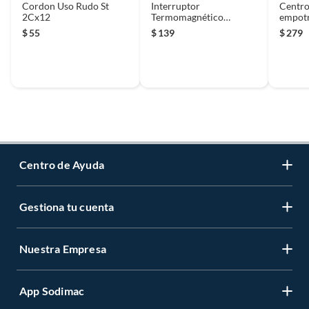
Cordon Uso Rudo St
Interruptor
Centro
2Cx12
Termomagnético
empotr
Enchufable 1 X 20A
50A
$
55
$
139
$
279
120V-240V
Centro de Ayuda
Gestiona tu cuenta
Servicio al Cliente
Garantía de Precios
Nuestra Empresa
Gestiona tu cuenta
Formas de Pago
Registrate
Venta a empresas
App Sodimac
Nuestras tiendas
Cambiar Contraseña