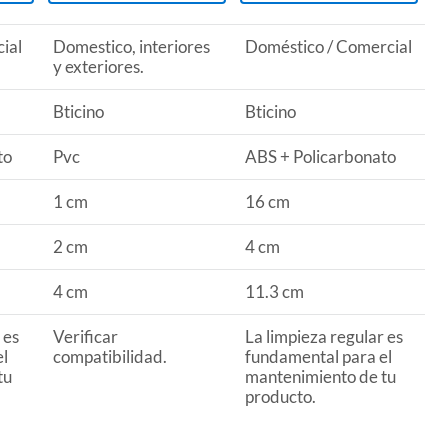
ial
Domestico, interiores
Doméstico / Comercial
y exteriores.
Bticino
Bticino
to
Pvc
ABS + Policarbonato
1 cm
16 cm
2 cm
4 cm
4 cm
11.3 cm
 es
Verificar
La limpieza regular es
el
compatibilidad.
fundamental para el
tu
mantenimiento de tu
producto.