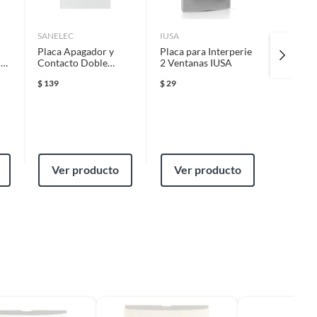
SANELEC
IUSA
VETO
Placa Apagador y
Placa para Interperie
Socket 
n
Contacto Doble
2 Ventanas IUSA
Focos c
Blanco
Tipo E2
$
139
$
29
$
26
n
/ 250V 
Ver producto
Ver producto
Ver