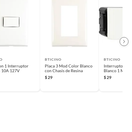
NO
BTICINO
BTICINO
on 1 Interruptor
Placa 3 Mod Color Blanco
Interruptor Sen
o 10A 127V
con Chasis de Resina
Blanco 1 Mod 
$
29
$
29