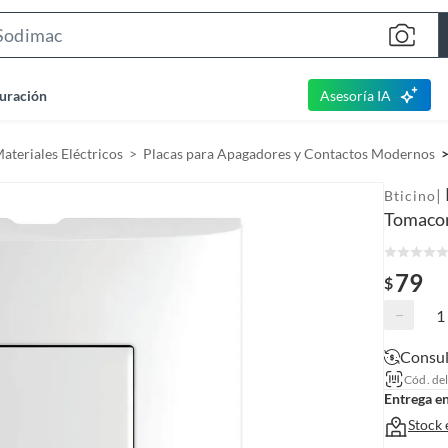
S
e
a
uración
Asesoría IA
r
c
Materiales Eléctricos
Placas para Apagadores y Contactos Modernos
h
B
|
Bticino
a
Tomacor
r
79
$
−
Consul
Cód. de
Entrega e
Stock 