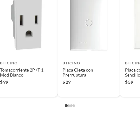
ico/Comercial
 producto.
BTICINO
BTICINO
BTICI
Tomacorriente 2P+T 1
Placa Ciega con
Placa c
Mod Blanco
Prerruptura
Sencill
$
99
$
29
$
59