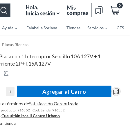
0
Hola
,
Mis
compras
Inicia sesión
Ayuda
Falabella Soriana
Tiendas
Servicios
CES
Placas Blancas
Placa con 1 Interruptor Sencillo 10A 127V + 1
riente 2P+T,15A 127V
(0)
Agregar al Carro
+
ta términos de
Satisfacción Garantizada
l producto: 916552
Cód. tienda: 916552
n
Cuautitlán Izcalli Centro Urbano
en tienda