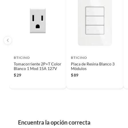
Uso
Domést
Reembolso de dinero
Iniciaremos el reembolso de tu dinero cuando recibamos el
BTICINO
BTICINO
Tomacorriente 2P+T Color
Placa de Resina Blanco 3
Blanco 1 Mod 15A 127V
Módulos
$
29
$
89
Encuentra la opción correcta