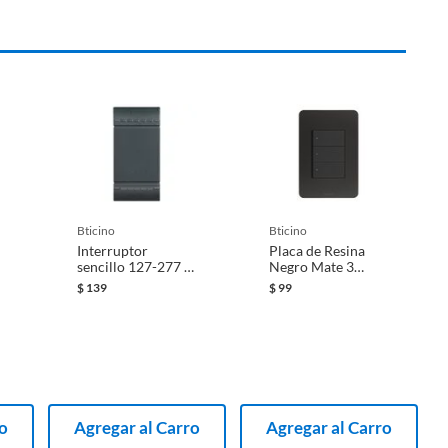
bticino
bticino
Interruptor
Placa de Resina
sencillo 127-277 V
Negro Mate 3
negro
Módulos
$
139
$
99
ro
Agregar al Carro
Agregar al Carro