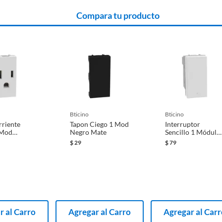
Compara tu producto
bticino
bticino
riente
Tapon Ciego 1 Mod
Interruptor
 Mod
Negro Mate
Sencillo 1 Módulo,
Blanco
$
29
$
79
r al Carro
Agregar al Carro
Agregar al Car