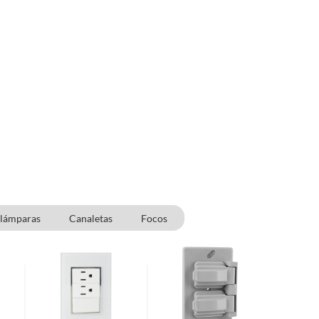
alámparas
Canaletas
Focos