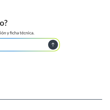
to?
ión y ficha técnica.