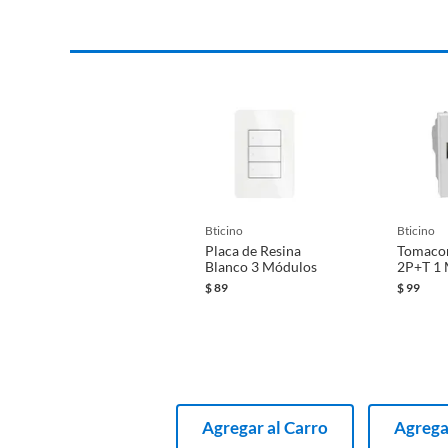
bticino
bticino
Placa de Resina
Tomacor
Blanco 3 Módulos
2P+T 1
Blanco
$
89
$
99
Agregar al Carro
Agrega