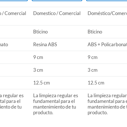
 / Comercial
Domestico / Comercial
Doméstico/Comerc
Bticino
Bticino
nato
Resina ABS
ABS + Policarbona
9 cm
9 cm
3 cm
3 cm
12.5 cm
12.5 cm
a regular es
La limpieza regular es
La limpieza regular
al para el
fundamental para el
fundamental para 
ento de tu
mantenimiento de tu
mantenimiento de 
producto.
producto.