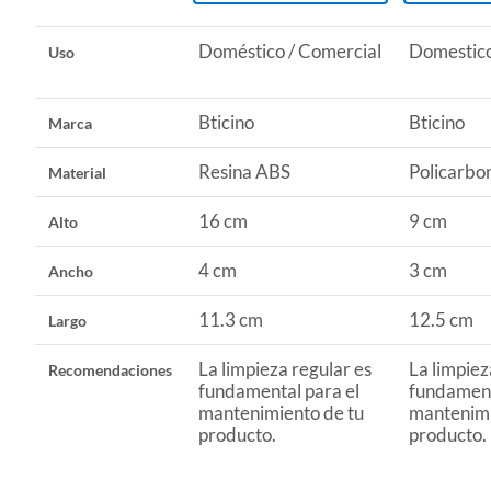
Doméstico / Comercial
Domestico
Uso
Bticino
Bticino
Marca
Resina ABS
Policarbo
Material
16 cm
9 cm
Alto
4 cm
3 cm
Ancho
11.3 cm
12.5 cm
Largo
La limpieza regular es
La limpiez
Recomendaciones
fundamental para el
fundament
mantenimiento de tu
mantenimi
producto.
producto.