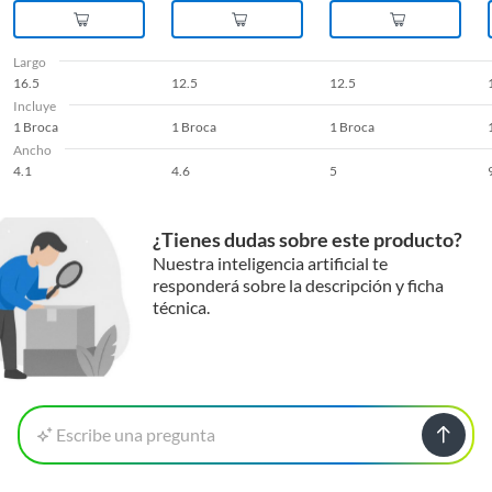
Largo
16.5
12.5
12.5
Incluye
1 Broca
1 Broca
1 Broca
Ancho
4.1
4.6
5
¿Tienes dudas sobre este producto?
Nuestra inteligencia artificial te
responderá sobre la descripción y ficha
técnica.
Escribe una pregunta