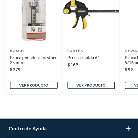
BOSCH
SURTEK
DEWA
Broca p/madera forstner
Prensa rapida 6"
Broca 
25 mm
5/16 p
$
169
$
279
$
99
VER PRODUCTO
VER PRODUCTO
V
Centro de Ayuda