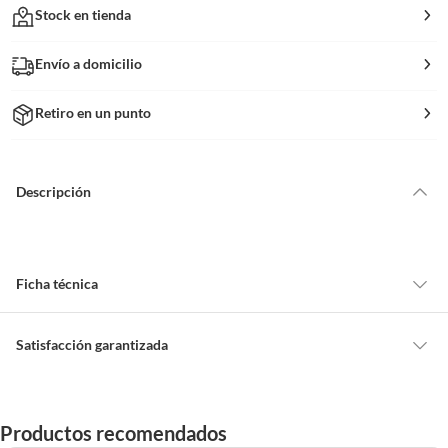
Stock en tienda
Envío a domicilio
Retiro en un punto
Descripción
Ficha técnica
Marca
Bosch
Satisfacción garantizada
Cambiar o devolver un producto
Largo
12.5
Todas las compras que realices en Sodimac están sujetas al beneficio de
Productos recomendados
Satisfacción garantizada. Esto significa que, si no te gustó el producto