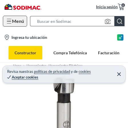
0
Inicia sesión
Menú
S
e
l
Ingresa tu ubicación
a
o
r
c
c
Constructor
Compra Telefónica
Facturación
a
h
t
B
Home
Herramientas - Herramientas Eléctricas
i
Revisa nuestras
políticas de privacidad
y
de
cookies
a
Accesorios para Herramientas Eléctricas
Aceptar cookies
o
r
n
-
i
c
o
n