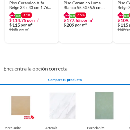
Piso Ceramico Alfa
Piso Ceramico Lume
Piso C
Beige 33 x 33 cm 1.76
Blanco 55.5X55.5 cm
Beige 
m2
Brillante 1.54m2
m2
-15%
-15%
114.75
177.65
109.
$
por m²
$
por m²
$
115
209
115
$
por m²
$
por m²
$
135
129
$
por m²
$
p
Encuentra la opción correcta
Compara tu producto
porcelanite
artemis
porcelanite