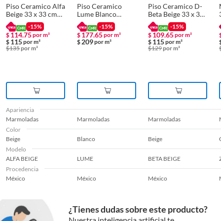
Piso Ceramico Alfa
Piso Ceramico
Piso Ceramico D-
Beige 33 x 33 cm
Lume Blanco
Beta Beige 33 x 33
1.76 m2
55.5X55.5 cm
cm 1.76 m2
-15%
-15%
-15%
Brillante 1.54m2
114.75
177.65
109.65
$
por m²
$
por m²
$
por m²
115
209
115
$
por m²
$
por m²
$
por m²
$
135
por m²
$
129
por m²
Apariencia
Marmoladas
Marmoladas
Marmoladas
Color
Beige
Blanco
Beige
Modelo
ALFA BEIGE
LUME
BETA BEIGE
Procedencia
México
México
México
¿Tienes dudas sobre este producto?
Nuestra inteligencia artificial te