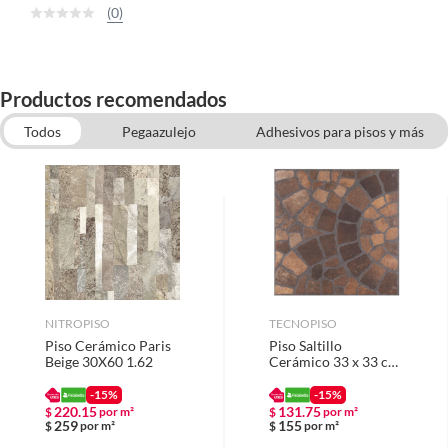
(0)
Productos recomendados
Todos
Pegaazulejo
Adhesivos para pisos y más
Herramientas para Instalación de Pisos
Piso cerámico
Pisos, Pinturas y Terminaciones
Piso tipo madera
Inodoros
Muro Cerámico
NITROPISO
TECNOPISO
Piso Cerámico Paris
Piso Saltillo
Beige 30X60 1.62
Cerámico 33 x 33 cm
1.63 m2
-15%
-15%
220.15
131.75
$
por m²
$
por m²
259
155
$
por m²
$
por m²