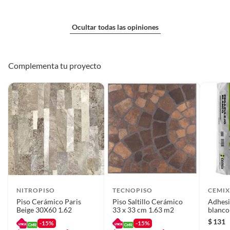
Ocultar todas las opiniones
Complementa tu proyecto
NITROPISO
TECNOPISO
CEMI
Piso Cerámico Paris
Piso Saltillo Cerámico
Adhesi
Beige 30X60 1.62
33 x 33 cm 1.63 m2
blanco
$
131
-15%
-15%