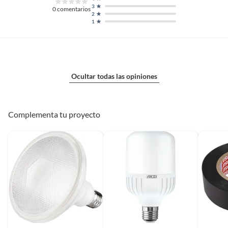
3
0
comentarios
2
1
Rosca
Led integrado
Tecnología ampolleta
Led
Ocultar todas las opiniones
Tipo de lámpara fija
Foco sobrepuesto/Barra
Complementa tu proyecto
Voltaje
0 V