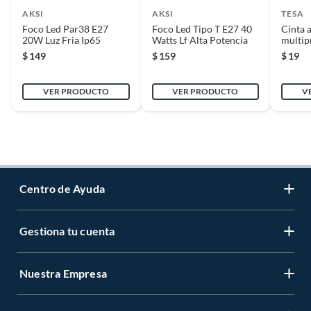
AKSI
AKSI
TESA
Foco Led Par38 E27
Foco Led Tipo T E27 40
Cinta a
20W Luz Fria Ip65
Watts Lf Alta Potencia
multip
m x 1
$
149
$
159
$
19
VER PRODUCTO
VER PRODUCTO
V
Centro de Ayuda
Gestiona tu cuenta
Servicio al Cliente
Garantía de Precios
Nuestra Empresa
Gestiona tu cuenta
Formas de Pago
Registrate