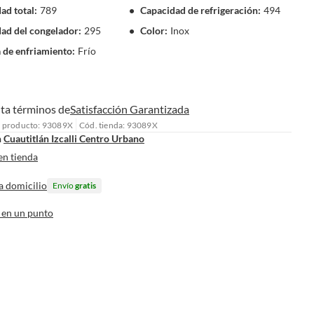
ad total
:
789
Capacidad de refrigeración
:
494
ad del congelador
:
295
Color
:
Inox
 de enfriamiento
:
Frío
ta términos de
Satisfacción Garantizada
l producto: 93089X
Cód. tienda: 93089X
n
Cuautitlán Izcalli Centro Urbano
en tienda
a domicilio
Envío
gratis
 en un punto