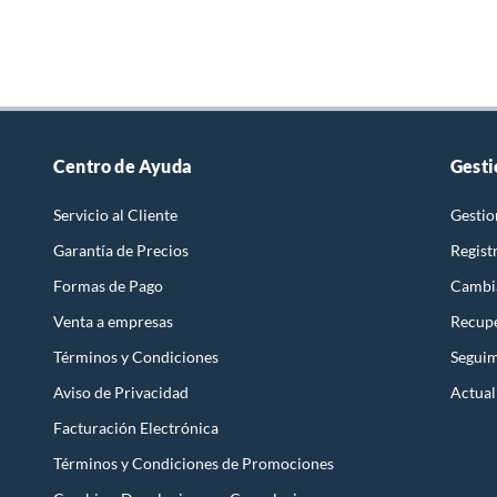
mantener tu ropa impecable. También te ofrecemos estab
electrodomésticos de fluctuaciones eléctricas y asegurar su 
Profundidad
85 cm
Sistema de enfriamiento
Frío Di
Centro de Ayuda
Gesti
Tipo de panel de control
Digital
Servicio al Cliente
Gestio
Garantía de Precios
Regist
Tipo de refrigerador - congelador
Side by
Formas de Pago
Cambi
Venta a empresas
Recupe
Términos y Condiciones
Seguim
Aviso de Privacidad
Actual
Facturación Electrónica
Términos y Condiciones de Promociones