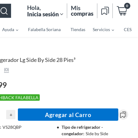
0
Hola
,
Mis
compras
Inicia sesión
Ayuda
Falabella Soriana
Tiendas
Servicios
CES
gerador Lg Side By Side 28 Pies³
(0)
99
HBACK FALABELLA
Agregar al Carro
+
:
VS28QBP
Tipo de refrigerador -
congelador
:
Side by Side