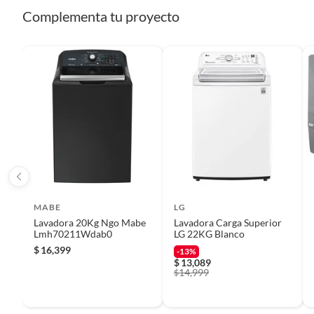
Complementa tu proyecto
Garantía
10 años
Garantía detalle
1 año d
Ice Maker
No
Marca
Lg
MABE
LG
Modelo
VS28Q
Lavadora 20Kg Ngo Mabe
Lavadora Carga Superior
Lmh70211Wdab0
LG 22KG Blanco
$
16,399
-13%
Peso
130 kg
$
13,089
14,999
$
Complementa tu
Refrigerador Lg S
Posición del freezer
Izquier
Para complementar tu nueva cocina, considera nuestras o