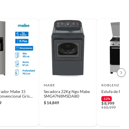
MABE
KOBLENZ
rador Mabe 15
Secadora 22Kg Ngo Mabe
Estufa de Piso
onvencional Gris
SMG47N8MSDAB0
-12%
0Iamrm0
9
$
14,849
$
8,999
10,199
$