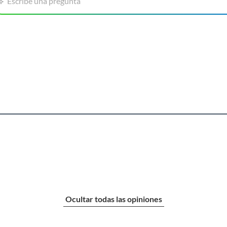
Escribe una pregunta
 producto.
arantizando un funcionamiento eficiente y silencioso.
su sistema de enfriamiento "Frío Directo" y mantén la
ás, su luz interna te permite ver todo el contenido sin
r el desperdicio de energía.
Ocultar todas las opiniones
ca