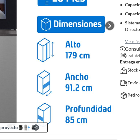
Capacid
Capacid
Sistema
Directo
Ver más
Consul
Cód. de
Entrega e
Stock 
Envío 
Retiro
 proyecto
+
2