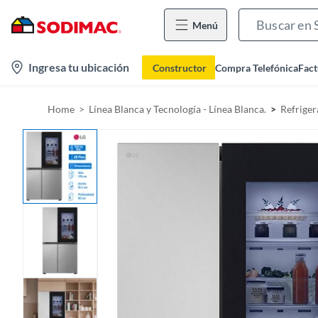
Menú
l
Ingresa tu ubicación
Constructor
Compra Telefónica
Fact
o
c
Home
Línea Blanca y Tecnología - Línea Blanca.
Refrige
a
t
i
o
n
-
i
c
o
n