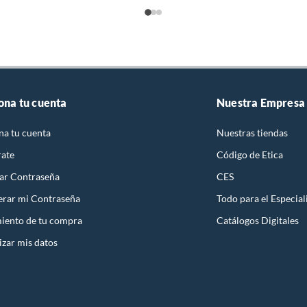
ilizadores, una excelente opción para proteger tus
durabilidad.
recto
ona tu cuenta
Nuestra Empresa
na tu cuenta
Nuestras tiendas
rate
Código de Etica
 Side
ar Contraseña
CES
rar mi Contraseña
Todo para el Especial
iento de tu compra
Catálogos Digitales
izar mis datos