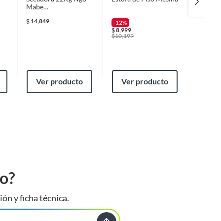
Mabe
22/13K
SMG47N8MSDAB0
$
14,849
-12%
-19%
$
8,999
$
24,245
$
10,199
$
29,999
Ver producto
Ver producto
Ver
to?
ión y ficha técnica.