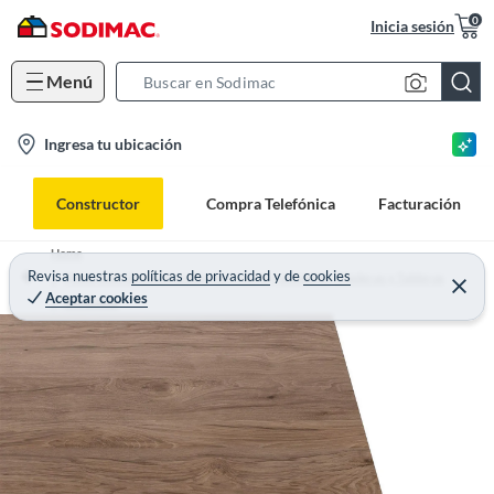
0
Inicia sesión
Menú
S
e
l
Ingresa tu ubicación
a
o
r
c
c
Constructor
Compra Telefónica
Facturación
a
h
t
B
Home
i
Revisa nuestras
políticas de privacidad
y
de
cookies
a
Materiales de construcción, ferretería y plomería - Maderas y Tableros
Aceptar cookies
o
r
Melamina
n
-
i
c
o
n