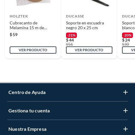
HOLZTEK
DUCASSE
DUCA
Cubrecanto de
Soporte en escuadra
Soport
Melamina 15 m de
negro 20 x 25 cm
blanco
16mm Precomp Ceniza
$
59
-21%
-20%
$
44
$
24
56
30
$
$
VER PRODUCTO
VER PRODUCTO
V
Centro de Ayuda
Gestiona tu cuenta
Servicio al Cliente
Garantía de Precios
Nuestra Empresa
Gestiona tu cuenta
Formas de Pago