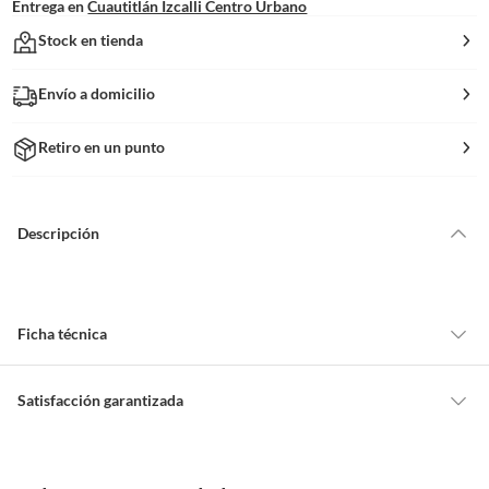
Entrega en
Cuautitlán Izcalli Centro Urbano
Stock en tienda
Envío a domicilio
Retiro en un punto
Descripción
Ficha técnica
Acabado
Cepillado,Texturado
Satisfacción garantizada
Cambiar o devolver un producto
Ancho
0.6 cm
Todas las compras que realices en Sodimac están sujetas al beneficio de