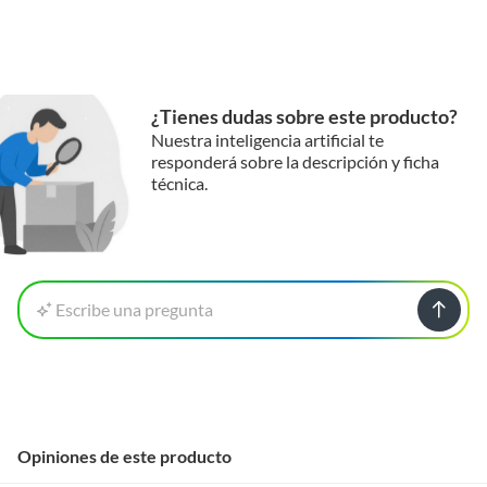
requisitos:
* El producto debe estar en buenas condiciones (sin usar, sin deterioro,
sin armar, sin instalar, con manuales y Pólizas de garantía originales, con
todas sus piezas y accesorios; con empaque original y en buenas
condiciones).
¿Tienes dudas sobre este producto?
* Presentar el ticket de compra y/o factura.
Nuestra inteligencia artificial te
responderá sobre la descripción y ficha
Recuerda que, al momento de la recolección, nuestro personal verificará
técnica.
que los requisitos descritos con anterioridad sean cumplidos para
aprobar que cuentas con el beneficio de Satisfacción garantizada.
Reembolso de dinero
Iniciaremos el reembolso de tu dinero cuando recibamos el producto.
Escribe una pregunta
Opiniones de este producto