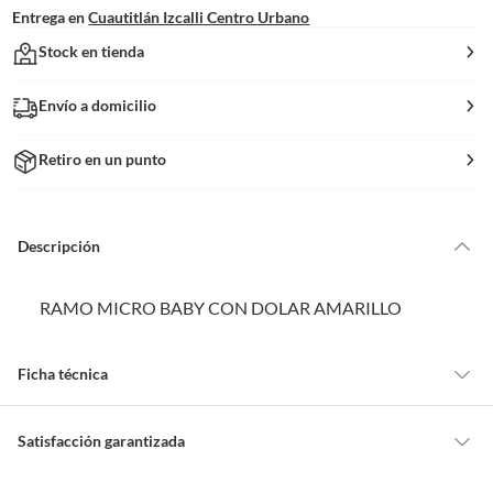
Entrega en
Cuautitlán Izcalli Centro Urbano
Stock en tienda
Envío a domicilio
Retiro en un punto
Descripción
RAMO MICRO BABY CON DOLAR AMARILLO
Ficha técnica
Alto
32
Satisfacción garantizada
Cambiar o devolver un producto