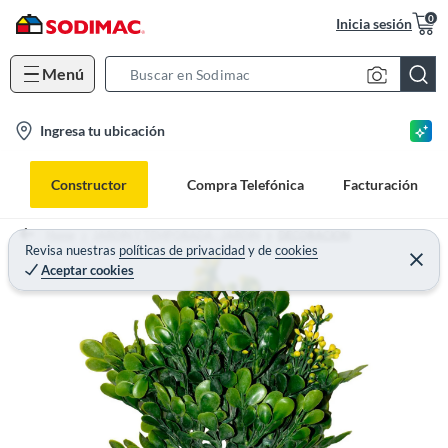
0
Inicia sesión
Menú
S
e
l
Ingresa tu ubicación
a
o
r
c
c
Constructor
Compra Telefónica
Facturación
a
h
t
B
Home
JARDIN Y TEMPORADA - JARDIN
DECORACION
i
Revisa nuestras
políticas de privacidad
y
de
cookies
a
Aceptar cookies
o
r
n
-
i
c
o
n