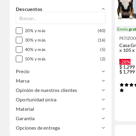
Descuentos
Envío
grat
20% y más
(40)
PETIZOO
30% y más
(16)
Casa Gr
40% y más
(5)
x 105 x
50% y más
(2)
-28%
$
1,299
Precio
$
1,799
Marca
Opinión de nuestros clientes
Oportunidad única
Material
Garantía
Opciones de entrega