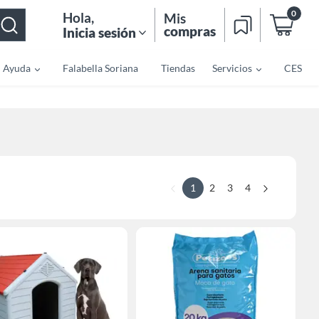
0
Hola
,
Mis
compras
Inicia sesión
Ayuda
Falabella Soriana
Tiendas
Servicios
CES
1
2
3
4