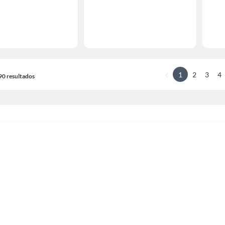
1
2
3
4
190 resultados