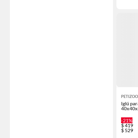
PETIZOO
Iglú pa
40x40x
-21%
$
419
$
529