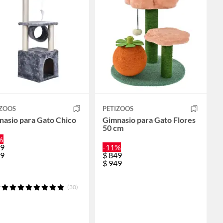
IZOOS
PETIZOOS
nasio para Gato Chico
Gimnasio para Gato Flores
50 cm
%
9
-11%
9
$
849
$
949
(30)