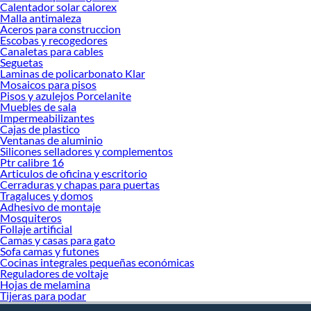
Calentador solar calorex
Malla antimaleza
Aceros para construccion
Escobas y recogedores
Canaletas para cables
Seguetas
Laminas de policarbonato Klar
Mosaicos para pisos
Pisos y azulejos Porcelanite
Muebles de sala
Impermeabilizantes
Cajas de plastico
Ventanas de aluminio
Silicones selladores y complementos
Ptr calibre 16
Articulos de oficina y escritorio
Cerraduras y chapas para puertas
Tragaluces y domos
Adhesivo de montaje
Mosquiteros
Follaje artificial
Camas y casas para gato
Sofa camas y futones
Cocinas integrales pequeñas económicas
Reguladores de voltaje
Hojas de melamina
Tijeras para podar