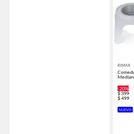
RIMAX
Comedo
Median
-20%
$
399
$
499
NUEVO