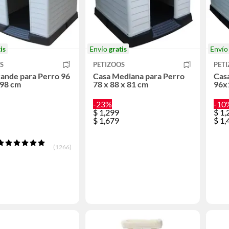
is
Envío
gratis
Enví
S
PETIZOOS
PET
ande para Perro 96
Casa Mediana para Perro
Casa
 98 cm
78 x 88 x 81 cm
96x
-23%
-10
$
1,299
$
1,
$
1,679
$
1,
(1266)