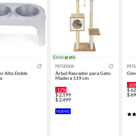
Envío
gratis
PETIZOOS
PET
r Alto Doble
Árbol Rascador para Gato
Gim
o
Madera 119 cm
-10
-12%
$
62
$
2,199
$
69
$
2,499
NUEVO