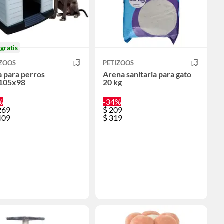
o
gratis
IZOOS
PETIZOOS
 para perros
Arena sanitaria para gato
105x98
20 kg
%
-34%
269
$
209
409
$
319