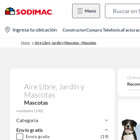
Menú
location-
Ingresa tu ubicación
Constructor
Compra Telefónica
Facturac
icon
Home
Aire Libre, Jardín y Mascotas - Mascotas
Ordena
Recom
Aire Libre, Jardín y
Mascotas
Mascotas
resultados
(
190
)
Categoría
Envío gratis
Envío gratis
(19)