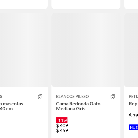
S
BLANCOS PILESO
PET
ra mascotas
Cama Redonda Gato
Repi
40 cm
Mediana Gris
$
39
-11%
$
409
NUE
$
459