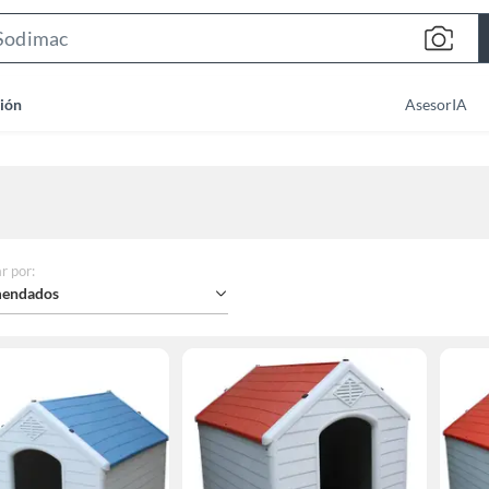
Search
Bar
ión
AsesorIA
r por
:
endados