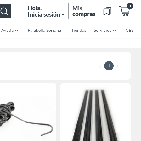
0
Hola
,
Mis
compras
Inicia sesión
Ayuda
Falabella Soriana
Tiendas
Servicios
CES
1