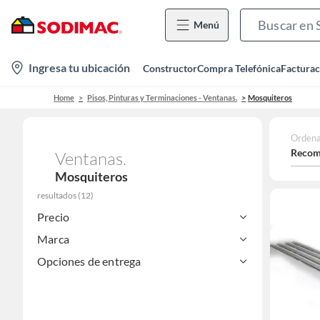
Menú
location-
Ingresa tu ubicación
Constructor
Compra Telefónica
Facturac
icon
Home
Pisos, Pinturas y Terminaciones - Ventanas.
Mosquiteros
Ordena
Recom
Ventanas.
Mosquiteros
resultados
(
12
)
Precio
Marca
Opciones de entrega