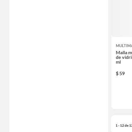
MULTIM
Malla m
de vidr
ml
$
59
1 - 12 de 