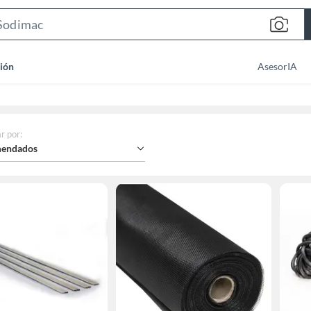
Search
Bar
ión
AsesorIA
r por
:
endados