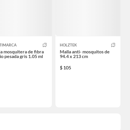
TIMARCA
HOLZTEK
a mosquitera de fibra
Malla anti- mosquitos de
io pesada gris 1.05 ml
94.4 x 213 cm
$
105