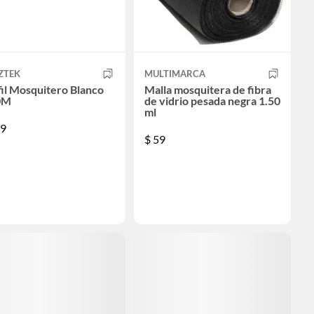
ZTEK
MULTIMARCA
il Mosquitero Blanco
Malla mosquitera de fibra
0M
de vidrio pesada negra 1.50
ml
9
$
59