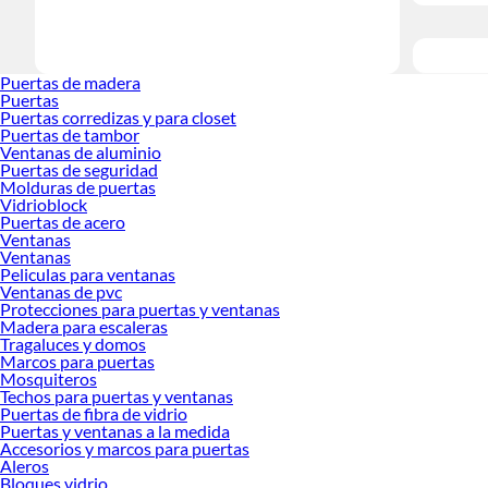
Puertas de madera
Puertas
Puertas corredizas y para closet
Puertas de tambor
Ventanas de aluminio
Puertas de seguridad
Molduras de puertas
Vidrioblock
Puertas de acero
Ventanas
Ventanas
Peliculas para ventanas
Ventanas de pvc
Protecciones para puertas y ventanas
Madera para escaleras
Tragaluces y domos
Marcos para puertas
Mosquiteros
Techos para puertas y ventanas
Puertas de fibra de vidrio
Puertas y ventanas a la medida
Accesorios y marcos para puertas
Aleros
Bloques vidrio