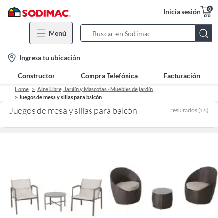
0
Inicia sesión
Menú
Search
Bar
location-
Ingresa tu ubicación
icon
Constructor
Compra Telefónica
Facturación
Home
Aire Libre, Jardín y Mascotas - Muebles de jardín
Juegos de mesa y sillas para balcón
Juegos de mesa y sillas para balcón
resultados
(
16
)