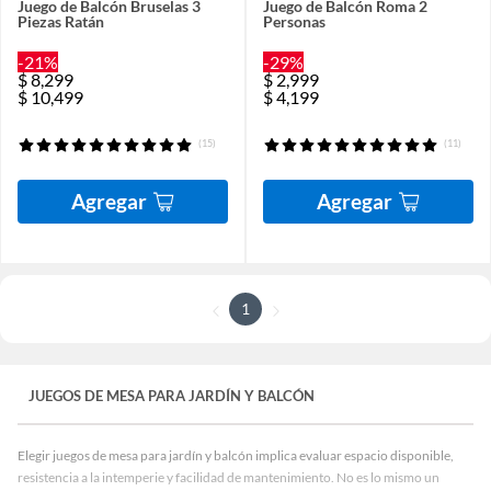
Juego de Balcón Bruselas 3
Juego de Balcón Roma 2
Piezas Ratán
Personas
-21%
-29%
$
8,299
$
2,999
$
10,499
$
4,199
(15)
(11)
Agregar
Agregar
1
JUEGOS DE MESA PARA JARDÍN Y BALCÓN
Elegir juegos de mesa para jardín y balcón implica evaluar espacio disponible,
resistencia a la intemperie y facilidad de mantenimiento. No es lo mismo un