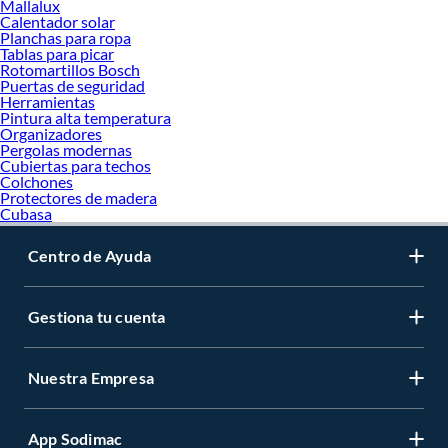
Mallalux
Espacios donde se requiere control total de luz
Calentador solar
Además de su funcionalidad, actualmente existen
persianas modernas
con
Planchas para ropa
diseños elegantes que se integran fácilmente a diferentes estilos de decoración.
Tablas para picar
Rotomartillos Bosch
Para complementar la estética de tus espacios también puedes explorar la
Puertas de seguridad
categoría de
Artículos de decoración
donde encontrarás accesorios que ayudan
Herramientas
Pintura alta temperatura
a crear ambientes más armoniosos.
Organizadores
Pergolas modernas
Beneficios de Instalar Persianas Black Out
Cubiertas para techos
Colchones
Las
persianas black out
ofrecen múltiples ventajas frente a otros tipos de
Protectores de madera
cubiertas para ventanas.
Cubasa
Oscuridad total para descansar mejor
Centro de Ayuda
Uno de los principales beneficios es su capacidad para bloquear casi
completamente la luz exterior. Esto permite crear ambientes más adecuados
para dormir o relajarse.
Gestiona tu cuenta
Mayor privacidad
Las
persianas para ventanas
tipo black out impiden que se vea hacia el interior
desde el exterior, brindando mayor seguridad y privacidad.
Nuestra Empresa
Mejora del confort térmico
Algunas telas black out ayudan a reducir la entrada de calor durante el día y
App Sodimac