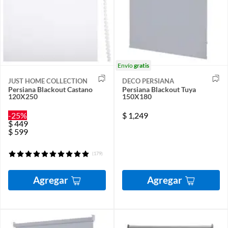
Envío
gratis
JUST HOME COLLECTION
DECO PERSIANA
Persiana Blackout Castano
Persiana Blackout Tuya
120X250
150X180
-25%
$
1,249
$
449
$
599
(179)
Agregar
Agregar