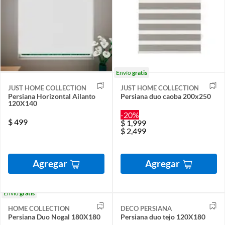
Envío
gratis
JUST HOME COLLECTION
JUST HOME COLLECTION
Persiana Horizontal Ailanto
Persiana duo caoba 200x250
120X140
-20%
$
499
$
1,999
$
2,499
Agregar
Agregar
Envío
gratis
HOME COLLECTION
DECO PERSIANA
Persiana Duo Nogal 180X180
Persiana duo tejo 120X180