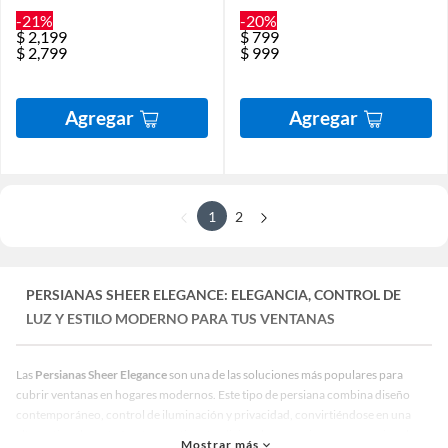
-21%
-20%
$
2,199
$
799
$
2,799
$
999
Agregar
Agregar
1
2
PERSIANAS SHEER ELEGANCE: ELEGANCIA, CONTROL DE
LUZ Y ESTILO MODERNO PARA TUS VENTANAS
Las
Persianas Sheer Elegance
son una de las soluciones más populares para
cubrir ventanas en hogares modernos. Este tipo de persiana combina diseño
contemporáneo, control de iluminación y privacidad, convirtiéndose en una
alternativa elegante frente a cortinas tradicionales o persianas convencionales.
Mostrar más