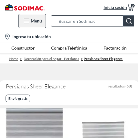
0
Inicia sesión
Menú
Search
Bar
location-
Ingresa tu ubicación
icon
Constructor
Compra Telefónica
Facturación
Home
Decoración para el hogar - Persianas
Persianas Sheer Elegance
Persianas Sheer Elegance
resultados
(
68
)
Envío gratis