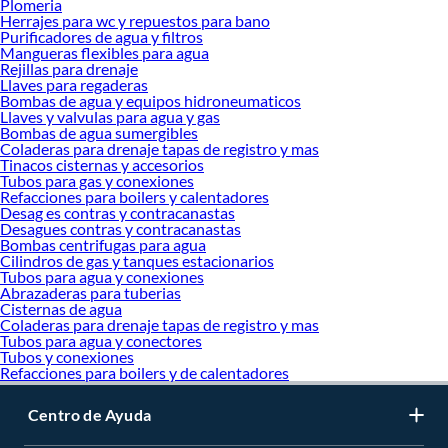
Plomeria
Herrajes para wc y repuestos para bano
Purificadores de agua y filtros
Mangueras flexibles para agua
Rejillas para drenaje
Llaves para regaderas
Bombas de agua y equipos hidroneumaticos
Llaves y valvulas para agua y gas
Bombas de agua sumergibles
Coladeras para drenaje tapas de registro y mas
Tinacos cisternas y accesorios
Tubos para gas y conexiones
Refacciones para boilers y calentadores
Desag es contras y contracanastas
Desagues contras y contracanastas
Bombas centrifugas para agua
Cilindros de gas y tanques estacionarios
Tubos para agua y conexiones
Abrazaderas para tuberias
Cisternas de agua
Coladeras para drenaje tapas de registro y mas
Tubos para agua y conectores
Tubos y conexiones
Refacciones para boilers y de calentadores
Centro de Ayuda