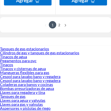
Agregar
Agregar
1
2
Tanques de gas estacionarios
Cilindros de gas y tanques de gas estacionarios
Tinacos de agua
Pegamentos para pvc
Tinacos
Tinacos y cisternas de agua
Mangueras flexibles para gas
Cespol para lavabo bano y regadera
Cespol para lavabo bano y regadera
Coladeras para banos y cocinas
Bombas presurizadoras de agua
Llaves para regadera y tina
Tanques de gas
Llaves para agua y valvulas
Llaves para gas y valvulas
Aspersores y pistolas de riego