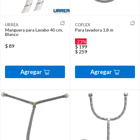
URREA
COFLEX
Manguera para Lavabo 40 cm,
Para lavadora 1.8 m
Blanco
-23%
$
89
$
199
$
259
Agregar
Agregar