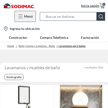
0
Inicia sesión
Menú
Search
Bar
location-
Ingresa tu ubicación
icon
Constructor
Compra Telefónica
Facturación
Home
Baño, Cocina y Limpieza. - Baño
Lavamanos para baños
Lavamanos y muebles de baño
resultados
(
86
)
Envío gratis