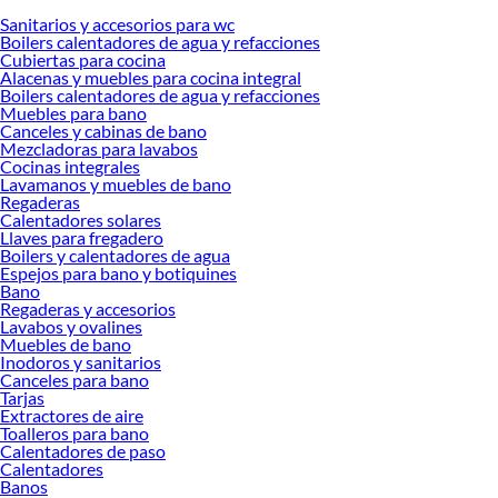
actualizaciones funcionales de espacios pequeños y grandes.
Sanitarios y accesorios para wc
Boilers calentadores de agua y refacciones
¿Qué son los lavamanos para baños y para qué sirven?
Cubiertas para cocina
Alacenas y muebles para cocina integral
Los lavamanos para baños son elementos sanitarios diseñados para facilitar
Boilers calentadores de agua y refacciones
actividades de higiene personal como lavarse las manos, cepillarse los dientes o
Muebles para bano
realizar rutinas de cuidado diario. Forman parte fundamental del diseño
Canceles y cabinas de bano
Mezcladoras para lavabos
funcional de cualquier baño.
Cocinas integrales
Existen diferentes estilos y configuraciones que permiten adaptarse a:
Lavamanos y muebles de bano
Regaderas
Baños principales
Calentadores solares
Medios baños
Llaves para fregadero
Espacios reducidos
Boilers y calentadores de agua
Baños modernos o clásicos
Espejos para bano y botiquines
Bano
Proyectos de remodelación residencial
Regaderas y accesorios
Generalmente se complementan con productos como
mezcladoras para
Lavabos y ovalines
lavabos
,
muebles para baño
y accesorios decorativos para lograr espacios más
Muebles de bano
Inodoros y sanitarios
funcionales y organizados.
Canceles para bano
Ventajas de elegir lavamanos para baños adecuados
Tarjas
Extractores de aire
Seleccionar el lavamanos correcto ofrece beneficios funcionales y estéticos para
Toalleros para bano
cualquier hogar.
Calentadores de paso
Calentadores
Beneficios principales
Banos