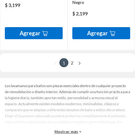
Negro
$
3,199
$
2,199
Agregar
Agregar
1
2
Los lavamanos para baños son piezas esenciales dentro de cualquier proyecto
de remodelación o diseño interior. Además de cumplir una función práctica para
la higiene diaria, también aportan estilo, personalidad y armonía visual al
espacio. Actualmente existen modelos modernos, minimalistas, clásicos y
compactos que se adaptan a diferentes tamaños de baño y estilos decorativos.
Elegir el lavamanos adecuado puede transformar completamente el ambiente,
mejorando la organización, la comodidad y la estética general del hogar. En
Sodimac puedes encontrar una amplia variedad de lavamanos para baños a
Mostrar más
buen precio, ideales para proyectos residenciales, remodelaciones completas o