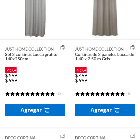
JUST HOME COLLECTION
JUST HOME COLLECTION
Set 2 cortinas Lucca grafito
Cortinas de 2 paneles Lucca de
140x250cm.
1.40 x 2.50 m Gris
-40%
-50%
$
599
$
499
$
999
$
999
(60)
(35)
Agregar
Agregar
DECO CORTINA
DECO CORTINA