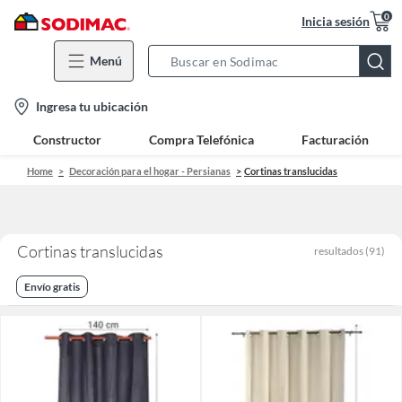
0
Inicia sesión
Menú
Search
Bar
location-
Ingresa tu ubicación
icon
Constructor
Compra Telefónica
Facturación
Home
Decoración para el hogar - Persianas
Cortinas translucidas
Cortinas translucidas
resultados
(
91
)
Envío gratis