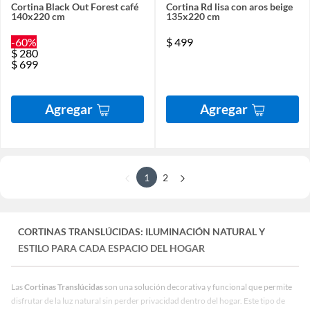
Cortina Black Out Forest café
Cortina Rd lisa con aros beige
140x220 cm
135x220 cm
-60%
$
499
$
280
$
699
Agregar
Agregar
1
2
CORTINAS TRANSLÚCIDAS: ILUMINACIÓN NATURAL Y
ESTILO PARA CADA ESPACIO DEL HOGAR
Las
Cortinas Translúcidas
son una solución decorativa y funcional que permite
disfrutar de la luz natural sin perder privacidad dentro del hogar. Este tipo de