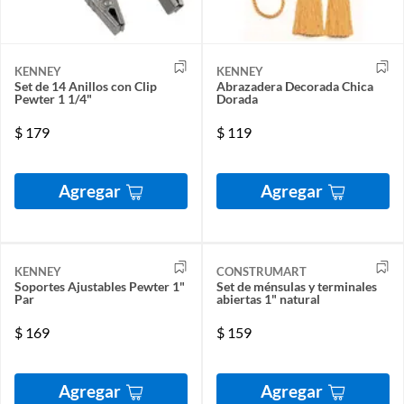
KENNEY
KENNEY
Set de 14 Anillos con Clip
Abrazadera Decorada Chica
Pewter 1 1/4"
Dorada
$
179
$
119
Agregar
Agregar
KENNEY
CONSTRUMART
Soportes Ajustables Pewter 1"
Set de ménsulas y terminales
Par
abiertas 1" natural
$
169
$
159
Agregar
Agregar