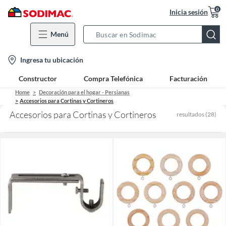
0
Inicia sesión
Menú
Search
Bar
location-
Ingresa tu ubicación
icon
Constructor
Compra Telefónica
Facturación
Home
Decoración para el hogar - Persianas
Accesorios para Cortinas y Cortineros
Accesorios para Cortinas y Cortineros
resultados
(
28
)