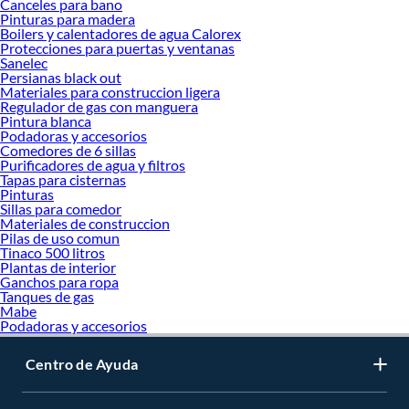
Canceles para bano
Pinturas para madera
Boilers y calentadores de agua Calorex
Protecciones para puertas y ventanas
Sanelec
Persianas black out
Materiales para construccion ligera
Regulador de gas con manguera
Pintura blanca
Podadoras y accesorios
Comedores de 6 sillas
Purificadores de agua y filtros
Tapas para cisternas
Pinturas
Sillas para comedor
Materiales de construccion
Pilas de uso comun
Tinaco 500 litros
Plantas de interior
Ganchos para ropa
Tanques de gas
Mabe
Podadoras y accesorios
Centro de Ayuda