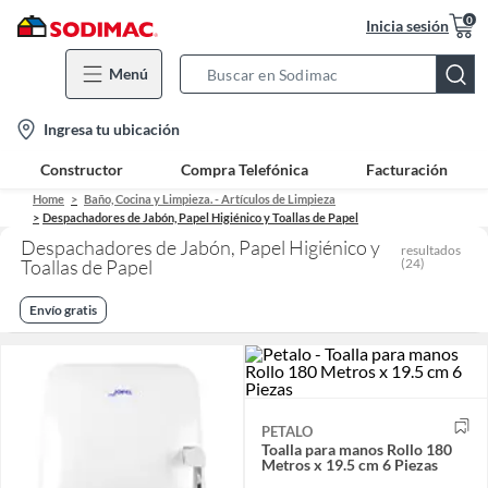
0
Inicia sesión
Menú
Search
Bar
location-
Ingresa tu ubicación
icon
Constructor
Compra Telefónica
Facturación
Home
Baño, Cocina y Limpieza. - Artículos de Limpieza
Despachadores de Jabón, Papel Higiénico y Toallas de Papel
Despachadores de Jabón, Papel Higiénico y
resultados
Toallas de Papel
(
24
)
Envío gratis
PETALO
Toalla para manos Rollo 180
Metros x 19.5 cm 6 Piezas