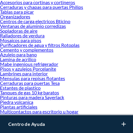
Accesorios para cortinas y cortineros
Cerraduras y chapas para puertas Philips
Tablas para picar
Organizadores
Centros de carga electricos Bticino
Ventanas de aluminio corredizas
Sopladoras de aire
Ralladores de verdura
Mosaicos para pisos
Purificadores de agua y filtros Rotoplas
Cemento y complementos
Azulejo para bano
Lamina de acrilico
Mabe ingenious refrigerador
Pisos y azulejos Porcelanite
Lambrines para interior
Mensulas para repisas flotantes
Cerraduras para puertas Tesa
Estantes de plastico
Tanques de gas 10 kg baratos
Pinturas para madera Sayerlack
Piedra volcanica
Plantas artificiales
Multicontactos para escritorio u hogar
Centro de Ayuda