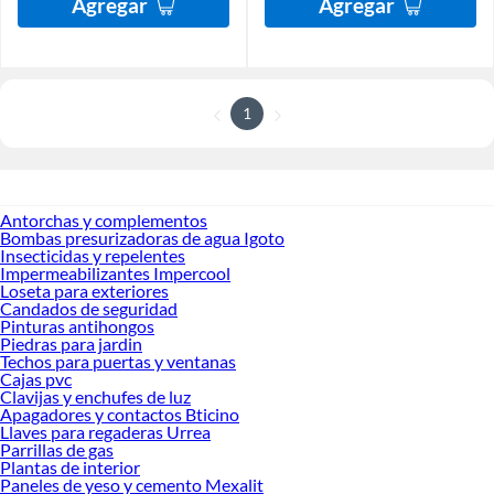
Agregar
Agregar
1
Antorchas y complementos
Bombas presurizadoras de agua Igoto
Insecticidas y repelentes
Impermeabilizantes Impercool
Loseta para exteriores
Candados de seguridad
Pinturas antihongos
Piedras para jardin
Techos para puertas y ventanas
Cajas pvc
Clavijas y enchufes de luz
Apagadores y contactos Bticino
Llaves para regaderas Urrea
Parrillas de gas
Plantas de interior
Paneles de yeso y cemento Mexalit