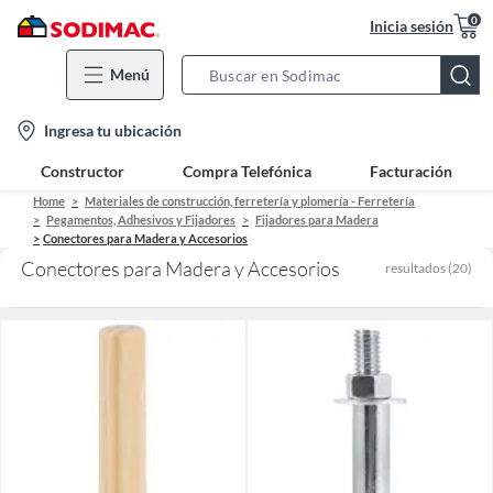
0
Inicia sesión
Menú
Search
Bar
location-
Ingresa tu ubicación
icon
Constructor
Compra Telefónica
Facturación
Home
Materiales de construcción, ferretería y plomería - Ferretería
Pegamentos, Adhesivos y Fijadores
Fijadores para Madera
Conectores para Madera y Accesorios
Conectores para Madera y Accesorios
resultados
(
20
)