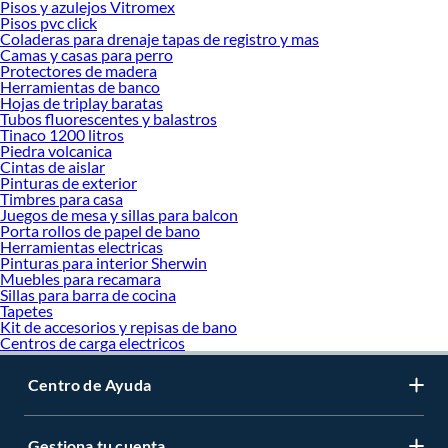
Pisos y azulejos Vitromex
Pisos pvc click
Coladeras para drenaje tapas de registro y mas
Camas y casas para perro
Protectores de madera
Herramientas de banco
Hojas de triplay baratas
Tubos fluorescentes y balastros
Tinaco 1200 litros
Piedra volcanica
Cintas de aislar
Pinturas de exterior
Timbres para casa
Juegos de mesa y sillas para balcon
Porta rollos de papel de bano
Herramientas electricas
Pinturas para interior Sherwin
Muebles para recamara
Sillas para barra de cocina
Tapetes
Kit de accesorios y repisas de bano
Centros de carga electricos
Centro de Ayuda
Gestiona tu cuenta