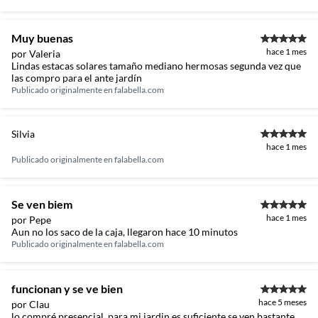
Muy buenas
hace 1 mes
por Valeria
Lindas estacas solares tamaño mediano hermosas segunda vez que
las compro para el ante jardín
Publicado originalmente en
falabella.com
Silvia
hace 1 mes
Publicado originalmente en
falabella.com
Se ven biem
hace 1 mes
por Pepe
Aun no los saco de la caja, llegaron hace 10 minutos
Publicado originalmente en
falabella.com
funcionan y se ve bien
hace 5 meses
por Clau
lo compré presencial, para mi jardin es suficiente se ven bastante