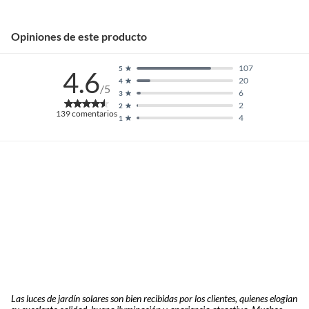
Nivel de protección
IP 54
Opiniones de este producto
Potencia
1 W
107
5
4.6
20
4
/5
6
3
Profundidad
14 cm
2
2
139
comentarios
4
1
Rosca
Led integrado
Tipo lámpara de
Estaca
exterior
Voltaje
1.2 V
Voltaje enchufable
Solar
Las luces de jardín solares son bien recibidas por los clientes, quienes elogian