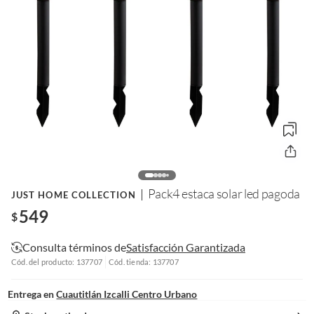
Pack4 estaca solar led pagoda
JUST HOME COLLECTION
549
$
Consulta términos de
Satisfacción Garantizada
Cód. del producto: 137707
Cód. tienda: 137707
Entrega en
Cuautitlán Izcalli Centro Urbano