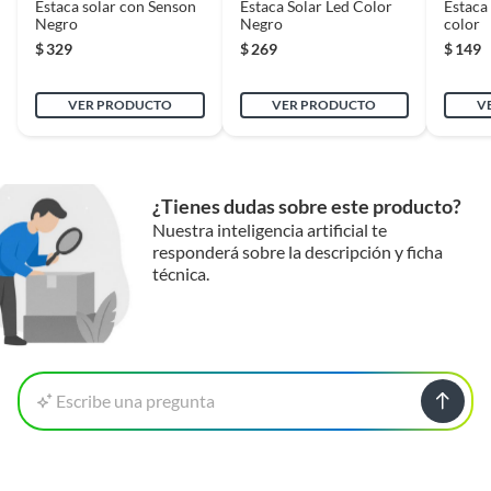
Estaca solar con Senson
Estaca Solar Led Color
Estaca 
Negro
Garantía
1 año
Negro
color
$
329
$
269
$
149
Incluye ampolleta
No
VER PRODUCTO
VER PRODUCTO
V
Línea
Pagoda
¿Tienes dudas sobre este producto?
Nuestra inteligencia artificial te
Marca
Just Home Collection
responderá sobre la descripción y ficha
técnica.
Material
Plástico
Material de la base
Plástico
Escribe una pregunta
Modelo
EC23216