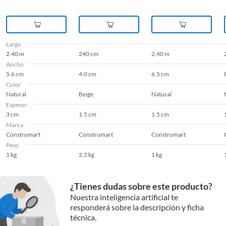
Largo
2.40 m
240 cm
2.40 m
Ancho
5.6 cm
4.0 cm
6.5 cm
Color
Natural
Beige
Natural
Espesor
3 cm
1.5 cm
1.5 cm
Marca
Construmart
Construmart
Construmart
Peso
1 kg
2.5 kg
1 kg
¿Tienes dudas sobre este producto?
Nuestra inteligencia artificial te
responderá sobre la descripción y ficha
técnica.