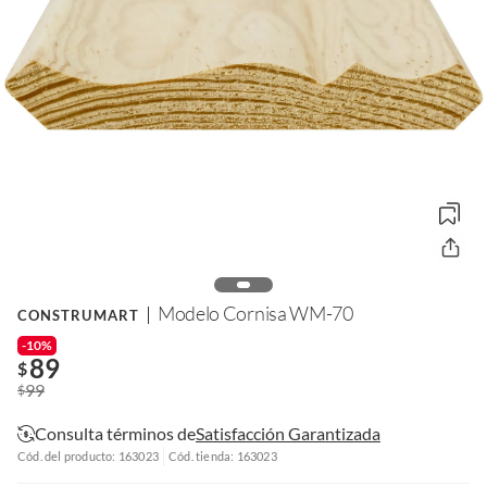
Modelo Cornisa WM-70
CONSTRUMART
-10%
89
$
99
$
Consulta términos de
Satisfacción Garantizada
Cód. del producto: 163023
Cód. tienda: 163023