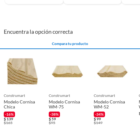
Encuentra la opción correcta
Compara tu producto
construmart
construmart
construmart
Modelo Cornisa
Modelo Cornisa
Modelo Cornisa
Chica
WM-75
WM-52
-16%
-38%
-34%
$
139
$
59
$
99
$
165
$
95
$
149