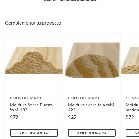
Complementa tu proyecto
CONSTRUMART
CONSTRUMART
CONS
Moldura Sobre Puesta
Moldura cubre tela WM-
Moldu
WM-133
122
madera
$
79
$
25
$
79
VER PRODUCTO
VER PRODUCTO
V