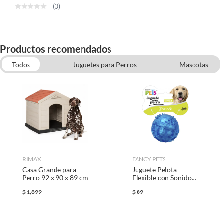
(0)
Productos recomendados
Todos
Juguetes para Perros
Mascotas
Camas y Casas para Mascotas
Accesorios y Artículos para Perros
Shampoo y Limpieza Dental para Perros
Premios y Carnazas para Perros
RIMAX
FANCY PETS
Casa Grande para
Juguete Pelota
Perro 92 x 90 x 89 cm
Flexible con Sonido
Grande
$
1,899
$
89