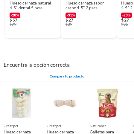
Hueso carnaza natural
Hueso carnaza sabor
Hueso 
4-5" dental 5 pzas
carne 4-5" 2 pzas
4-5" 2
-28%
-31%
-23%
$
57
$
27
$
27
79
39
35
$
$
$
Encuentra la opción correcta
Compara tu producto
great pet
great pet
naturance
Hueso carnaza
Hueso carnaza
Galletas para