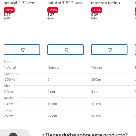
natural 4-5" dental
natural 4-5" 2 pzas
mascota tocino
5 pzas
100 gr
-28%
-23%
-13%
$
57
$
27
$
39
$
79
$
35
$
45
Sabor
Natural
Natural
Tocino
Contenido
.150 kg
5
100 gr
Alto
5.0 cm
2 cm
5 cm
Ancho
13 cm
10 cm
12 cm
Largo
26 cm
22 cm
19 cm
¿Tienes dudas sobre este producto?