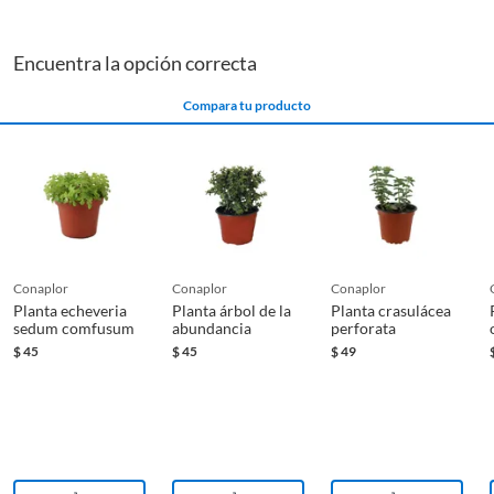
Encuentra la opción correcta
Material del macetero
Plástico
Compara tu producto
Nombre científico
Crassulaceas
Recomendaciones
Usar sustrato con buen
drenaje.
conaplor
conaplor
conaplor
Riego
Escaso
Planta echeveria
Planta árbol de la
Planta crasulácea
sedum comfusum
abundancia
perforata
$
45
$
45
$
49
Tipo de contenedor
Macetero
Tipo de planta
Cactus y suculentas