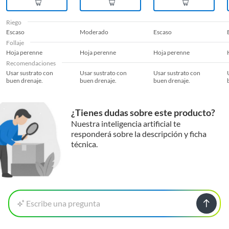
Tipo de sustrato
Mezcla para suculentas
Riego
Escaso
Moderado
Escaso
Ubicación planta
Exterior,Interior
Follaje
Hoja perenne
Hoja perenne
Hoja perenne
Recomendaciones
Uso plantas
Jardineras,Jardín,Macetero
Usar sustrato con
Usar sustrato con
Usar sustrato con
buen drenaje.
buen drenaje.
buen drenaje.
Zonas climáticas de
Semiárido
¿Tienes dudas sobre este producto?
mayor resistencia
Nuestra inteligencia artificial te
responderá sobre la descripción y ficha
técnica.
Escribe una pregunta