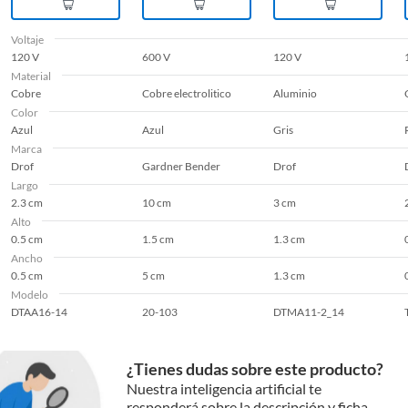
Voltaje
120 V
600 V
120 V
Material
Cobre
Cobre electrolitico
Aluminio
Color
Azul
Azul
Gris
Marca
Drof
Gardner Bender
Drof
Largo
2.3 cm
10 cm
3 cm
Alto
0.5 cm
1.5 cm
1.3 cm
Ancho
0.5 cm
5 cm
1.3 cm
Modelo
DTAA16-14
20-103
DTMA11-2_14
¿Tienes dudas sobre este producto?
Nuestra inteligencia artificial te
responderá sobre la descripción y ficha