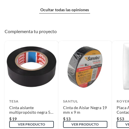
Ocultar todas las opiniones
Complementa tu proyecto
TESA
SANTUL
ROYE
Cinta aislante
Cinta de Aislar Negra 19
Placa
multipropósito negra 5
mm x 9 m
Contac
m x 18 mm
$
19
$
13
$
53
VER PRODUCTO
VER PRODUCTO
V