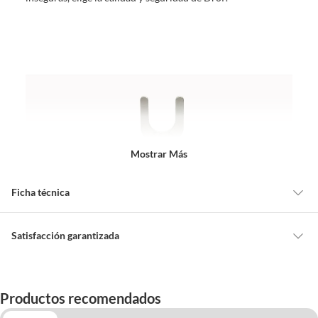
Mostrar Más
Ficha técnica
Marca
Drof
Satisfacción garantizada
Cambiar o devolver un producto
Largo
2.9 cm
Todas las compras que realices en Sodimac están sujetas al beneficio de
Productos recomendados
Satisfacción garantizada. Esto significa que, si no te gustó el producto