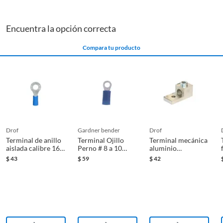
Encuentra la opción correcta
Compara tu producto
drof
gardner bender
drof
Terminal de anillo
Terminal Ojillo
Terminal mecánica
aislada calibre 16
Perno # 8 a 10
aluminio
AWG-14 AWG
calibre 16-14 AWG
p/conductores cal.
$
43
$
59
$
42
22 piezas
2-14 AWG/kmil