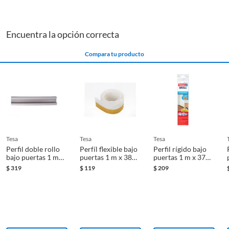
Encuentra la opción correcta
Compara tu producto
tesa
tesa
tesa
Perfil doble rollo
Perfíl flexible bajo
Perfil rígido bajo
bajo puertas 1 m
puertas 1 m x 38
puertas 1 m x 37
gris
mm blanco
mm blanco
$
319
$
119
$
209