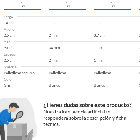
Largo
10 cm
1 m
1 m
Ancho
2.5 cm
2 mm
3.7 cm
Alto
95 cm
38 mm
1 mm
Espesor
2.5 cm
2 mm
1 mm
Material
Polietileno espuma
Polietileno
Polietileno
Color
Gris
Blanco
Blanco
¿Tienes dudas sobre este producto?
Nuestra inteligencia artificial te
responderá sobre la descripción y ficha
técnica.