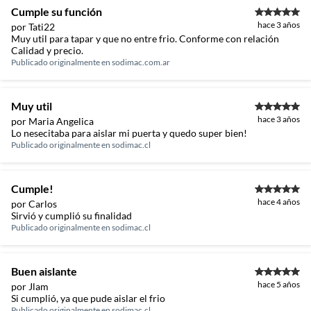
Cumple su función
hace 3 años
por Tati22
Muy util para tapar y que no entre frio. Conforme con relación
Calidad y precio.
Publicado originalmente en
sodimac.com.ar
Muy util
hace 3 años
por Maria Angelica
Lo nesecitaba para aislar mi puerta y quedo super bien!
Publicado originalmente en
sodimac.cl
Cumple!
hace 4 años
por Carlos
Sirvió y cumplió su finalidad
Publicado originalmente en
sodimac.cl
Buen aislante
hace 5 años
por Jlam
Si cumplió, ya que pude aislar el frio
Publicado originalmente en
sodimac.cl