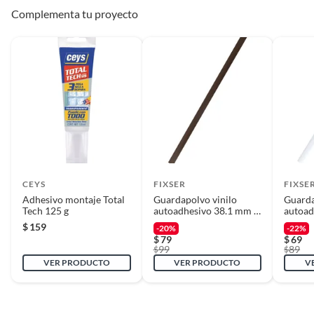
Complementa tu proyecto
CEYS
FIXSER
FIXSE
Adhesivo montaje Total
Guardapolvo vinilo
Guarda
Tech 125 g
autoadhesivo 38.1 mm x
autoad
91.5 cm marrón
91.5 c
$
159
-20%
-22%
$
79
$
69
99
89
$
$
VER PRODUCTO
VER PRODUCTO
V