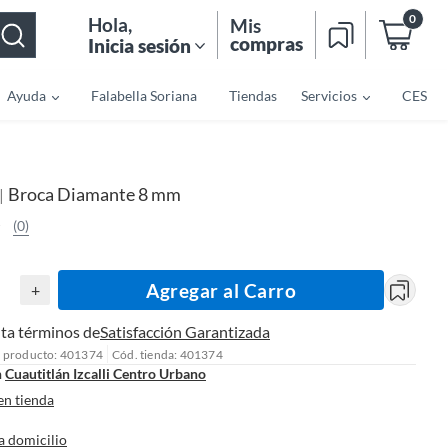
0
Hola
,
Mis
compras
Inicia sesión
Ayuda
Falabella Soriana
Tiendas
Servicios
CES
Broca Diamante 8 mm
|
(0)
Agregar al Carro
+
ta términos de
Satisfacción Garantizada
l producto: 401374
Cód. tienda: 401374
n
Cuautitlán Izcalli Centro Urbano
en tienda
a domicilio