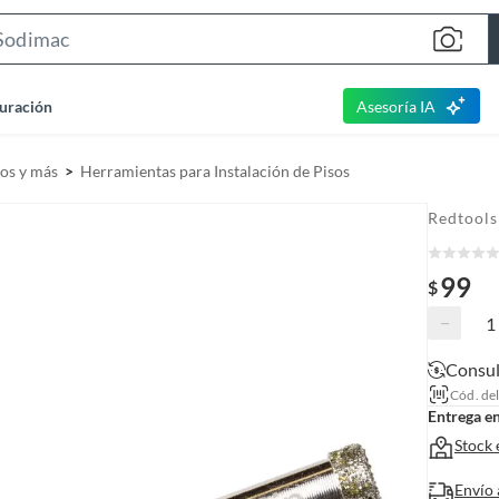
S
e
a
uración
Asesoría IA
r
c
sos y más
Herramientas para Instalación de Pisos
h
B
Redtools
a
r
99
$
−
Consul
Cód. de
Entrega e
Stock 
Envío 