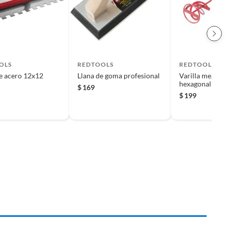
OLS
REDTOOLS
REDTOOLS
e acero 12x12
Llana de goma profesional
Varilla mezcla
hexagonal 120
$
169
$
199