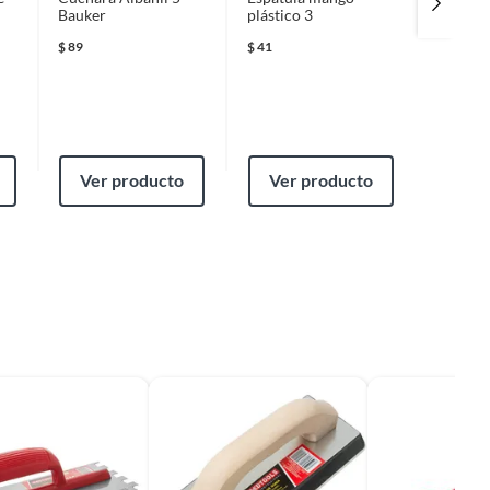
Bauker
plástico 3
de Nive
$
89
$
41
$
289
Ver producto
Ver producto
Ver