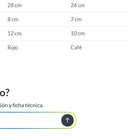
28 cm
24 cm
8 cm
7 cm
12 cm
10 cm
Rojo
Café
to?
ión y ficha técnica.