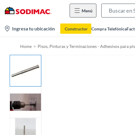
Menú
l
Ingresa tu ubicación
Constructor
Compra Telefónica
Fact
o
c
Home
Pisos, Pinturas y Terminaciones - Adhesivos para pi
a
t
i
o
n
-
i
c
o
n