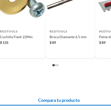
 producto.
a hace ideal para trabajos de precisión. Su material de la
, su color plata le da un toque elegante y profesional. ¡No
os de las categorías
REDTOOLS
REDTOOLS
REDTO
Cuchilla Flash 22Mm
Broca Diamante 6.5 mm
Peine d
ites la sección de adhesivos normales y fragués,
$
135
$
89
$
89
ra pisos. Estos productos te ayudarán a asegurar una
 encontrar boquillas para pisos, que te facilitarán la
ontrarás todo lo que necesitas para tus proyectos de
Compara tu producto