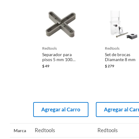
redtools
redtools
Separador para
Set de brocas
pisos 5 mm 100
Diamante 8 mm
pzas
$
49
$
279
Agregar al Carro
Agregar al Car
Redtools
Redtools
Marca