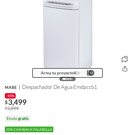
Arma tu proyecto
+
2
Despachador De Agua Emdpccb1
MABE
-10%
3,499
$
3,899
$
Envío
gratis
20% CASHBACK FALABELLA