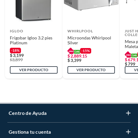
IGLOO
WHIRLPOOL
JUST 
COLLE
Frigobar Igloo 3.2 pies
Microondas Whirlpool
Mesa p
Platinum
Silver
Maleta
-18%
-15%
$
3,199
$
2,889.15
3,899
$
679.
$
$
3,399
$
799
VER PRODUCTO
VER PRODUCTO
V
Centro de Ayuda
Gestiona tu cuenta
Servicio al Cliente