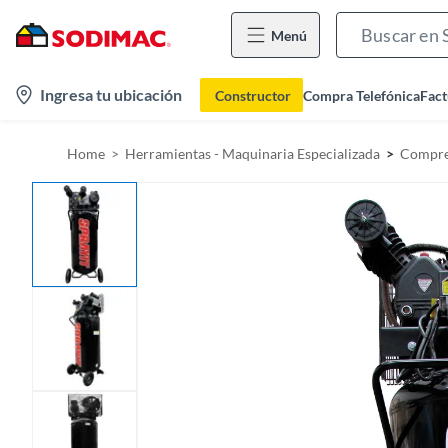
Menú
l
Ingresa tu ubicación
Constructor
Compra Telefónica
Fact
o
c
Home
Herramientas - Maquinaria Especializada
Compre
a
t
i
o
n
-
i
c
o
n