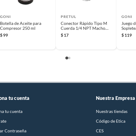
GONI
PRETUL
GONI
Botella de Aceite para
Conector Rápido Tipo M
Juego d
Compresor 250 ml
Cuerda 1/4 NPT Macho
Soplete
Pretul
Boquill
$
99
$
17
$
119
ona tu cuenta
Nuestra Empresa
na tu cuenta
Nuestras tiendas
rate
Código de Etica
ar Contraseña
CES