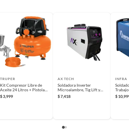
m
al verificará que los requisitos descritos con
l beneficio de Satisfacción garantizada.
 producto.
co
TRUPER
AX TECH
INFRA
Kit Compresor Libre de
Soldadora Inverter
Soldado
Aceite 24 Litros + Pistola
Microalambre, Tig Lift y
Trabajo
Pipi-420 y Manguera
Electrodo 100A/21V a
$
3,999
$
7,418
$
10,99
110V
de los primeros 5 dias