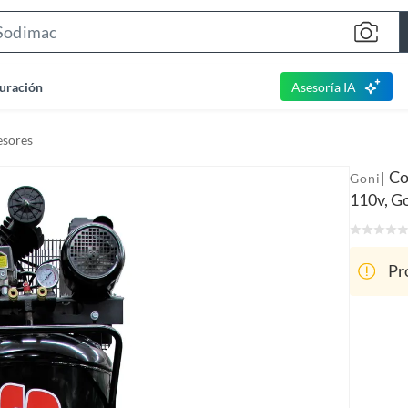
S
e
a
uración
Asesoría IA
r
c
sores
h
B
Co
|
Goni
a
110v, G
r
Pr