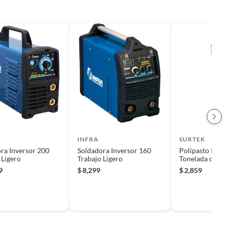
INFRA
SURTEK
ra Inversor 200
Soldadora Inversor 160
Polipasto Indus
 Ligero
Trabajo Ligero
Tonelada con C
Metros Surtek
9
$
8,299
$
2,859