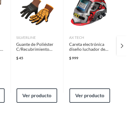
SILVERLINE
AX TECH
SURTEK
Guante de Poliéster
Careta electrónica
Mangas 
C/Recubrimiento
diseño luchador de
broches
Látex Naranja
sombra variable
$
45
$
999
$
169
Ver producto
Ver producto
Ver