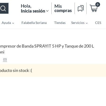
0
Hola
,
Mis
compras
Inicia sesión
Ayuda
Falabella Soriana
Tiendas
Servicios
CES
mpresor de Banda SPRAYIT 5 HP y Tanque de 200 L
oni
(0)
oducto sin stock :(