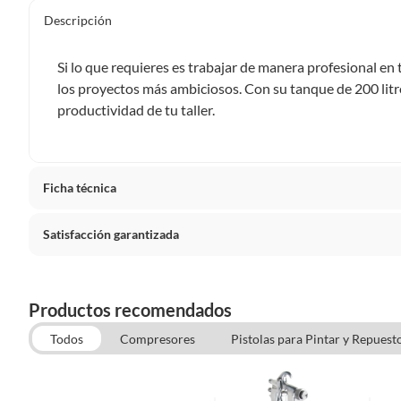
Descripción
Si lo que requieres es trabajar de manera profesional en 
los proyectos más ambiciosos. Con su tanque de 200 litr
productividad de tu taller.
Ficha técnica
Satisfacción garantizada
Alimentación
Eléctri
Cambiar o devolver un producto
Alto
182 cm
Productos recomendados
Todas las compras que realices en Sodimac están sujetas al 
que, si no te gustó el producto que adquiriste o te diste c
Todos
Compresores
Pistolas para Pintar y Repuest
Ancho
85.1 c
proyectos, puedes solicitar la devolución de tu dinero o e
Ropa deTrabajo
naturales, después de haberlo recibido.