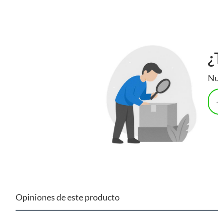
Potencia
5 HP
Presión máxima
116 Psi
¿
Uso de herramienta
Profesi
Nu
Opiniones de este producto