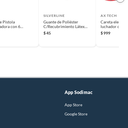
SILVERLINE
AX TECH
e Pistola
Guante de Poliéster
Careta electrón
adora con 6
C/Recubrimiento Látex
luchador de s
as
Naranja
variable
$
45
$
999
App Sodimac
App Store
Google Store