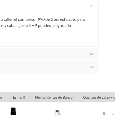
tu taller, el compresor 990 de Goni esta apto para
os y caballaje de 5 HP puedes asegurar la
ca
beneficio de Satisfacción garantizada. Esto significa
uenta de que necesitas otro tipo de producto para tus
os
Esmeril
Herramientas de Banco
Guantes de Latex y 
m
l cambio de producto dentro de los primeros 30 días