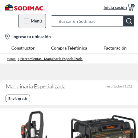
0
Inicia sesión
Menú
Search
Bar
location-
Ingresa tu ubicación
icon
Constructor
Compra Telefónica
Facturación
Home
Herramientas - Maquinaria Especializada
Maquinaria Especializada
resultados
(
121
)
Envío gratis