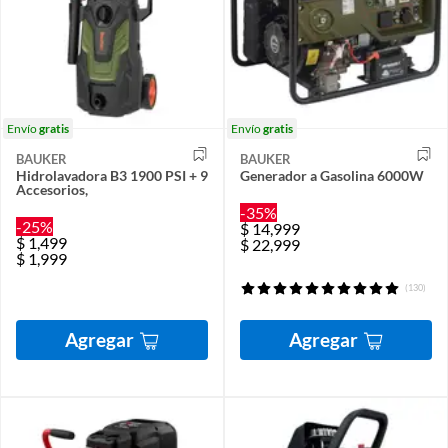
Envío
gratis
Envío
gratis
BAUKER
BAUKER
Hidrolavadora B3 1900 PSI + 9
Generador a Gasolina 6000W
Accesorios,
-35%
-25%
$
14,999
$
1,499
$
22,999
$
1,999
(130)
Agregar
Agregar