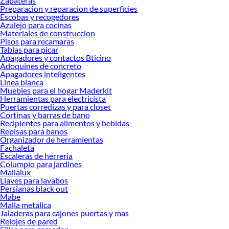
Zapateras
Preparacion y reparacion de superficies
Escobas y recogedores
Azulejo para cocinas
Materiales de construccion
Pisos para recamaras
Tablas para picar
Apagadores y contactos Bticino
Adoquines de concreto
Apagadores inteligentes
Linea blanca
Muebles para el hogar Maderkit
Herramientas para electricista
Puertas corredizas y para closet
Cortinas y barras de bano
Recipientes para alimentos y bebidas
Repisas para banos
Organizador de herramientas
Fachaleta
Escaleras de herreria
Columpio para jardines
Mallalux
Llaves para lavabos
Persianas black out
Mabe
Malla metalica
Jaladeras para cajones puertas y mas
Relojes de pared