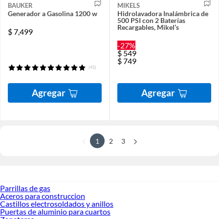
BAUKER
MIKELS
Generador a Gasolina 1200 w
Hidrolavadora Inalámbrica de
500 PSI con 2 Baterías
Recargables, Mikel’s
$
7,499
-27%
$
549
$
749
(45)
Agregar
Agregar
1
2
3
Parrillas de gas
Aceros para construccion
Castillos electrosoldados y anillos
Puertas de aluminio para cuartos