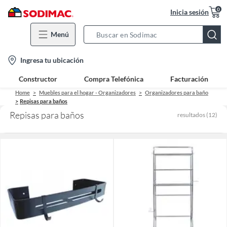
0
Inicia sesión
Menú
Search
Bar
location-
Ingresa tu ubicación
icon
Constructor
Compra Telefónica
Facturación
Home
Muebles para el hogar - Organizadores
Organizadores para baño
Repisas para baños
Repisas para baños
resultados
(
12
)