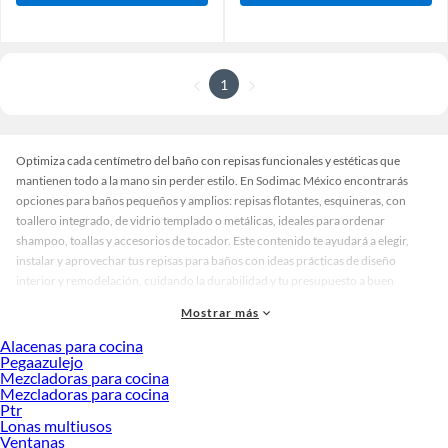
1
Optimiza cada centímetro del baño con repisas funcionales y estéticas que
mantienen todo a la mano sin perder estilo. En Sodimac México encontrarás
opciones para baños pequeños y amplios: repisas flotantes, esquineras, con
toallero integrado, de vidrio templado o metálicas, ideales para ordenar
shampoo, toallas y accesorios de tocador. Este contenido te ayudará a elegir,
instalar y aprovechar tus repisas para baños con ideas prácticas de diseño
interior y remodelación, cuidando la durabilidad y tu presupuesto a buen
precio.
Mostrar más
Qué son las repisas para baños y para qué sirven
Alacenas para cocina
Las repisas para baños son superficies de almacenamiento vistas o semiocultas,
Pegaazulejo
Mezcladoras para cocina
diseñadas para resistir humedad y salpicaduras. Se instalan en muros, rincones o
Mezcladoras para cocina
sobre el sanitario para aprovechar la altura y liberar espacio del lavamanos o del
Ptr
mueble de baño. Sirven para organizar productos de higiene, cosméticos, toallas
Lonas multiusos
de mano y elementos decorativos como velas y plantas. Además, aportan un
Ventanas