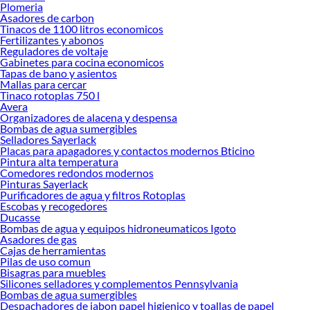
Plomeria
toque de diseño que aporta orden visual, esencial en espacios compactos.
Asadores de carbon
Ventajas de elegir repisas para baños
Tinacos de 1100 litros economicos
Fertilizantes y abonos
Optimización del espacio vertical: permiten guardar más sin saturar el
Reguladores de voltaje
área del lavabo.
Gabinetes para cocina economicos
Orden y limpieza visual: cada cosa tiene su lugar, lo que facilita la rutina
Tapas de bano y asientos
Mallas para cercar
diaria.
Tinaco rotoplas 750 l
Estética y personalización: materiales y acabados que combinan con tu
Avera
grifería, cancel o mueble.
Organizadores de alacena y despensa
Instalación ágil: muchas opciones requieren fijaciones sencillas o sistemas
Bombas de agua sumergibles
sin taladro.
Selladores Sayerlack
Versatilidad: útiles en baños completos, medios baños y tocadores.
Placas para apagadores y contactos modernos Bticino
Relación costo–beneficio: una intervención de gran impacto estético y
Pintura alta temperatura
funcional a buen precio.
Comedores redondos modernos
Pinturas Sayerlack
Tipos o variantes del producto
Purificadores de agua y filtros Rotoplas
Escobas y recogedores
Repisas flotantes: con herrajes ocultos para un look minimalista. Ideales
Ducasse
sobre el sanitario o junto al espejo.
Bombas de agua y equipos hidroneumaticos Igoto
Repisas de vidrio templado: limpias y contemporáneas; resisten humedad
Asadores de gas
y son fáciles de mantener.
Cajas de herramientas
Repisas metálicas (acero inoxidable o aluminio): muy durables y
Pilas de uso comun
modernas; perfectas para looks industriales.
Bisagras para muebles
Repisas esquineras: aprovechan rincones de ducha o cerca del
Silicones selladores y complementos Pennsylvania
Bombas de agua sumergibles
lavamanos; disponibles en vidrio, metal o plástico de alta resistencia.
Despachadores de jabon papel higienico y toallas de papel
Repisas con toallero: integran barra para toallas de mano, eficientes en