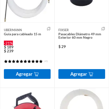
UBERMANN
FIXSER
Guía para cableado 15 m
Pasacables Diámetro 49 mm
Exterior 60 mm Negro
-21%
$
29
$
189
$
239
(45)
Agregar
Agregar