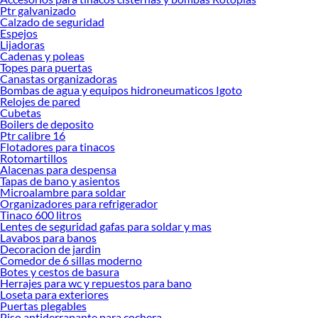
Ptr galvanizado
Calzado de seguridad
Espejos
Lijadoras
Cadenas y poleas
Topes para puertas
Canastas organizadoras
Bombas de agua y equipos hidroneumaticos Igoto
Relojes de pared
Cubetas
Boilers de deposito
Ptr calibre 16
Flotadores para tinacos
Rotomartillos
Alacenas para despensa
Tapas de bano y asientos
Microalambre para soldar
Organizadores para refrigerador
Tinaco 600 litros
Lentes de seguridad gafas para soldar y mas
Lavabos para banos
Decoracion de jardin
Comedor de 6 sillas moderno
Botes y cestos de basura
Herrajes para wc y repuestos para bano
Loseta para exteriores
Puertas plegables
Piso antiderrapante para cochera