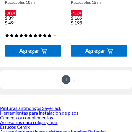
Pasacables 10 m
Pasacables 15 m
-20%
-15%
$
39
$
169
$
49
$
199
(4)
Agregar
Agregar
1
Pinturas antihongos Sayerlack
Herramientas para instalacion de pisos
Cemento y complementos
Accesorios para colgar y fijar
Estucos Cemix
Accesorios para tinacos cisternas y bombas Rotoplas