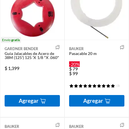
Envío
gratis
GARDNER BENDER
BAUKER
Guia Jalacables de Acero de
Pasacable 20 m
38M (125') 125 'X 1/8 "X .060"
-20%
$
1,399
$
79
$
99
(3)
Agregar
Agregar
BAUKER
BAUKER