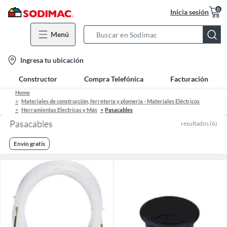
0
Inicia sesión
Menú
Search
Bar
location-
Ingresa tu ubicación
icon
Constructor
Compra Telefónica
Facturación
Home
Materiales de construcción, ferretería y plomería - Materiales Eléctricos
Herramientas Electricas y Más
Pasacables
Pasacables
resultados
(
6
)
Envío gratis