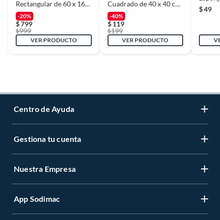
Rectangular de 60 x 160
Cuadrado de 40 x 40 cm
$
49
cm Cobre
Plata
-20%
-40%
$
799
$
119
999
199
$
$
VER PRODUCTO
VER PRODUCTO
V
Centro de Ayuda
Gestiona tu cuenta
Servicio al Cliente
Garantía de Precios
Nuestra Empresa
Gestiona tu cuenta
Formas de Pago
Registrate
Venta a empresas
App Sodimac
Nuestras tiendas
Cambiar Contraseña
Términos y Condiciones
Código de Etica