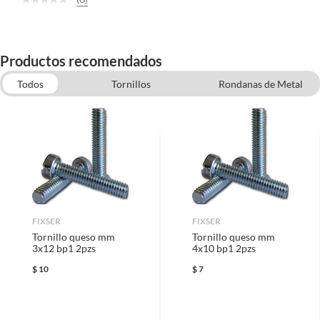
Productos recomendados
Todos
Tornillos
Rondanas de Metal
Pegamentos, Adhesivos y Fijadores
Tornillos para Madera
Accesorios para Herramientas Eléctricas
Clavos y Tornillos para Concreto
Hilos por Metro
FIXSER
FIXSER
Tornillo queso mm
Tornillo queso mm
3x12 bp1 2pzs
4x10 bp1 2pzs
$
10
$
7