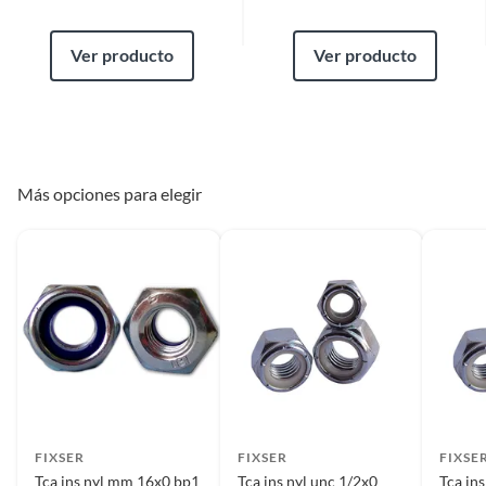
Ver producto
Ver producto
Más opciones para elegir
FIXSER
FIXSER
FIXSE
Tca ins nyl mm 16x0 bp1
Tca ins nyl unc 1/2x0
Tca in