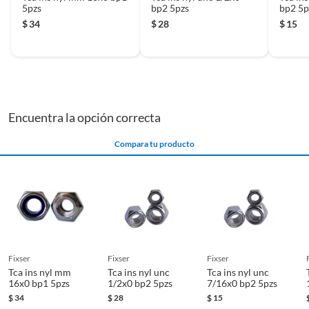
5pzs
bp2 5pzs
bp2 5p
$
34
$
28
$
15
Encuentra la opción correcta
Compara tu producto
fixser
fixser
fixser
Tca ins nyl mm
Tca ins nyl unc
Tca ins nyl unc
16x0 bp1 5pzs
1/2x0 bp2 5pzs
7/16x0 bp2 5pzs
$
34
$
28
$
15