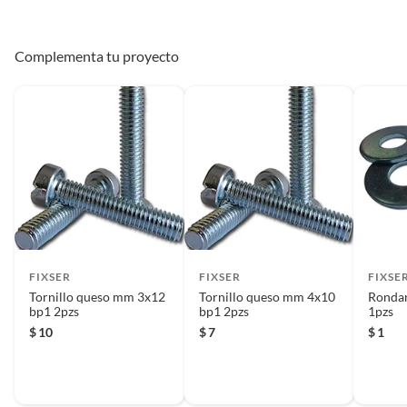
Complementa tu proyecto
FIXSER
FIXSER
FIXSE
Tornillo queso mm 3x12
Tornillo queso mm 4x10
Rondan
bp1 2pzs
bp1 2pzs
1pzs
$
10
$
7
$
1