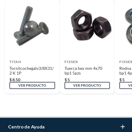
TITAN
FIXSER
FIXSE
Tornilcochegalv3/8X31/
Tuerca hex mm 4x70
Rndna 
2 K 1P
bp1 5pzs
bp1 4p
$
8.50
$
5
$
5
VER PRODUCTO
VER PRODUCTO
V
Centro de Ayuda