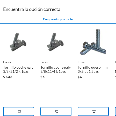
Encuentra la opción correcta
Compara tu producto
fixser
fixser
fixser
Tornillo coche galv
Tornillo coche galv
Tornillo queso mm
3/8x21/2 k 1pzs
3/8x11/4 k 1pzs
3x8 bp1 2pzs
$
7.30
$
6
$
6