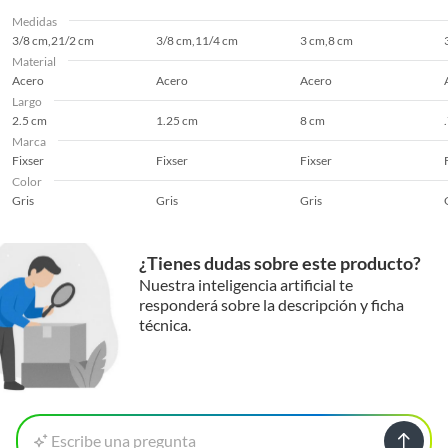
Medidas
3/8 cm,21/2 cm
3/8 cm,11/4 cm
3 cm,8 cm
Material
Acero
Acero
Acero
Largo
2.5 cm
1.25 cm
8 cm
Marca
Fixser
Fixser
Fixser
Color
Gris
Gris
Gris
¿Tienes dudas sobre este producto?
Nuestra inteligencia artificial te
responderá sobre la descripción y ficha
técnica.
Escribe una pregunta