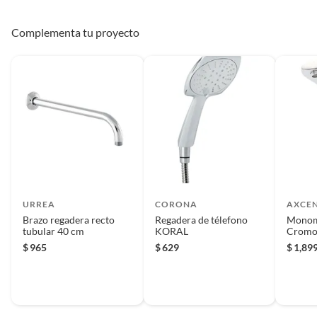
Complementa tu proyecto
URREA
CORONA
AXCE
Brazo regadera recto
Regadera de télefono
Monom
tubular 40 cm
KORAL
Crom
$
965
$
629
$
1,89