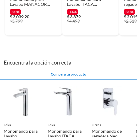
Lavabo MANACOR
Lavabo ITACA
regade
WASHBASIN
WASHBASIN
-20%
-14%
-20%
$
3,039.20
$
3,879
$
2,01
3,799
4,499
2,519
$
$
$
Encuentra la opción correcta
Compara tu producto
teka
teka
urrea
Monomando para
Monomando para
Monomando de
Lavabo
Lavabo ITACA
regadera Neo