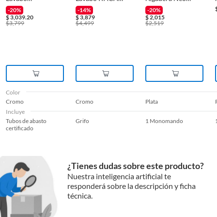
MANACOR
WASHBASIN
cromo
-20%
-14%
-20%
WASHBASIN
$
3,039.20
$
3,879
$
2,015
$
3,799
$
4,499
$
2,519
Color
Cromo
Cromo
Plata
Incluye
Tubos de abasto
Grifo
1 Monomando
certificado
¿Tienes dudas sobre este producto?
Nuestra inteligencia artificial te
responderá sobre la descripción y ficha
técnica.