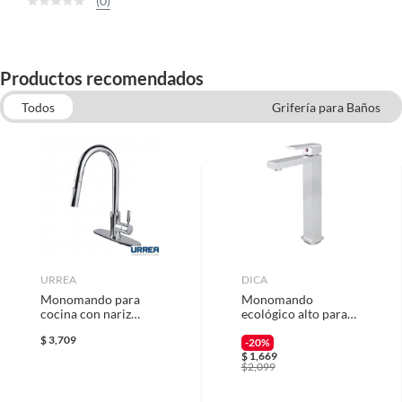
(0)
Productos recomendados
Todos
Grifería para Baños
Mezcladoras para fregaderos
Herrajes para WC y Repuestos para Baño
Accesorios para regaderas
Regaderas para baños
Toalleros para Baño
URREA
DICA
Monomando para
Monomando
cocina con nariz
ecológico alto para
retráctily 2 funciones
lavabo.
$
3,709
-20%
$
1,669
$
2,099