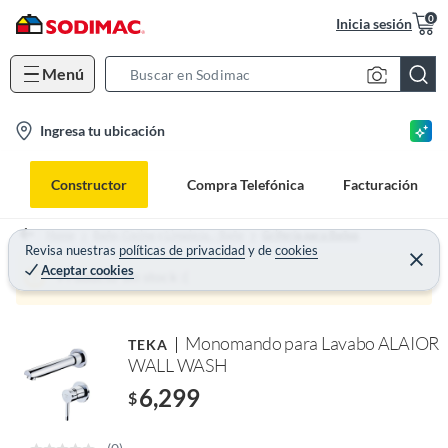
0
Inicia sesión
Menú
S
e
l
Ingresa tu ubicación
a
o
r
c
c
Constructor
Compra Telefónica
Facturación
a
h
t
B
Home
Baño, Cocina y Limpieza. - Baño
Grifería para Baños
i
Revisa nuestras
políticas de privacidad
y
de
cookies
a
Aceptar cookies
o
r
Producto sin stock :(
n
-
Monomando para Lavabo ALAIOR
TEKA
i
WALL WASH
c
6,299
o
$
n