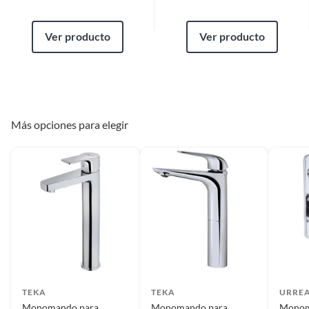
Ver producto
Ver producto
Más opciones para elegir
TEKA
TEKA
URRE
Monomando para
Monomando para
Monom